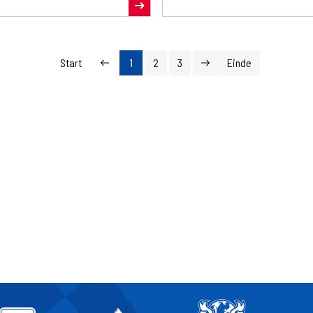
andacht te brengen.
dartsdroom werkelijkheid!
Start
1
2
3
Einde