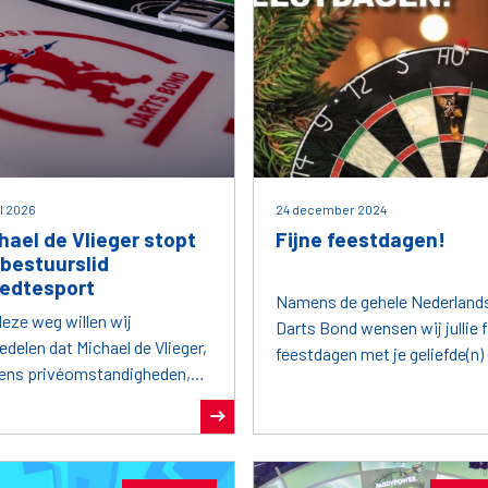
il 2026
24 december 2024
hael de Vlieger stopt
Fijne feestdagen!
 bestuurslid
edtesport
Namens de gehele Nederland
deze weg willen wij
Darts Bond wensen wij jullie f
delen dat Michael de Vlieger,
feestdagen met je geliefde(n)
ens privéomstandigheden,
voor 2026 veel gezondheid, g
direct is teruggetreden als
en plezier!
uurslid breedtesport.