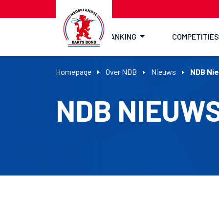
RANKING
COMPETITIES
Homepage
Over NDB
Nieuws
NDB Ni
NDB NIEUW