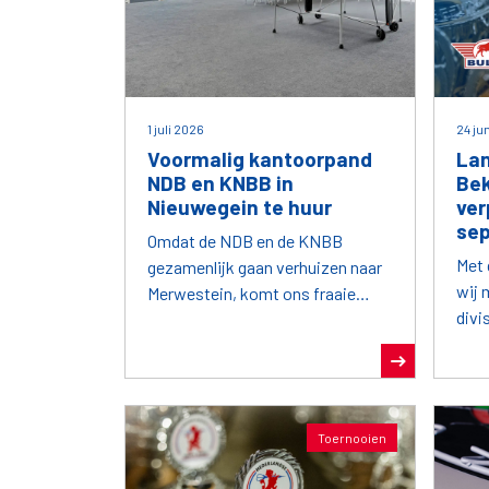
1 juli 2026
24 ju
Voormalig kantoorpand
Lan
NDB en KNBB in
Be
Nieuwegein te huur
ver
se
Omdat de NDB en de KNBB
Met 
gezamenlijk gaan verhuizen naar
wij 
Merwestein, komt ons fraaie
div
kantoorpand vrij.
zate
bek
28 j
gaan
Toernooien