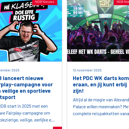
NDB Nieuws
NDB Ni
ecember 2025
12 november 2025
 lanceert nieuwe
Het PDC WK darts kom
rplay-campagne voor
eraan, en jij kunt erbij
 veilige en sportieve
zijn!
tsport
Altijd al de magie van Alexand
DB start in 2025 met een
Palace willen meemaken? Me
uwe Fairplay-campagne om
complete reispakketten vana
lezierige, veilige, eerlijke en
€317,- p.p. van onze partner
tieve dartsport extra onder
Sportreizen.com wordt jouw