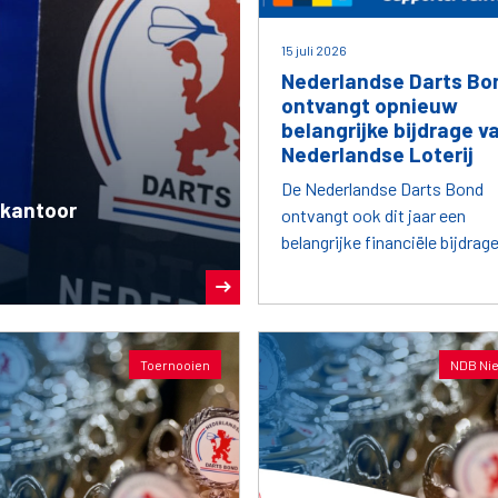
15 juli 2026
Nederlandse Darts Bo
ontvangt opnieuw
belangrijke bijdrage v
Nederlandse Loterij
De Nederlandse Darts Bond
skantoor
ontvangt ook dit jaar een
belangrijke financiële bijdrag
vanuit de afdracht van
Nederlandse Loterij aan de
Nederlandse sport.
Toernooien
NDB Ni