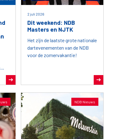
2 juli 2026
nd
Dit weekend: NDB
Masters en NJTK
an
Het zijn de laatste grote nationale
dartevenementen van de NDB
voor de zomervakantie!
e
euws
NDB Nieuws