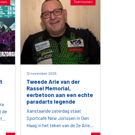
euws
Toernooien
12 november 2025
t
Tweede Arie van der
Rassel Memorial,
eerbetoon aan een echte
paradarts legende
ra
Aanstaande zaterdag staat
t de
Sportcafé New Jorissen in Den
f
Haag in het teken van de 2e Arie
van der Rassel Memorial, een