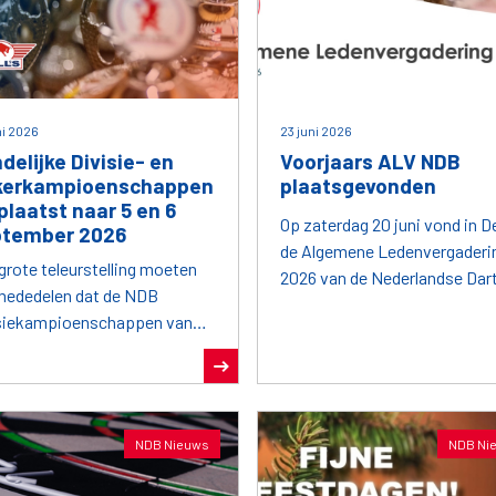
ni 2026
23 juni 2026
delijke Divisie- en
Voorjaars ALV NDB
kerkampioenschappen
plaatsgevonden
plaatst naar 5 en 6
Op zaterdag 20 juni vond in De
ptember 2026
de Algemene Ledenvergaderi
grote teleurstelling moeten
2026 van de Nederlandse Dar
mededelen dat de NDB
Bond plaats.
isiekampioenschappen van
rdag 27 juni en het NDB
erkampioenschap van zondag
uni helaas niet door kunnen
.
NDB Nieuws
NDB Ni