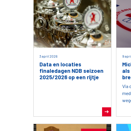
3 april 2026
9 apr
Data en locaties
Mic
finaledagen NDB seizoen
als
2025/2026 op een rijtje
bre
Via 
mede
weg
per 
best