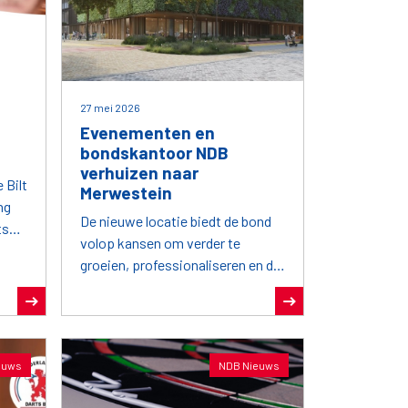
27 mei 2026
Evenementen en
bondskantoor NDB
verhuizen naar
 Bilt
Merwestein
ng
De nieuwe locatie biedt de bond
ts
volop kansen om verder te
groeien, professionaliseren en de
sport nog sterker op de kaart te
zetten.
euws
NDB Nieuws