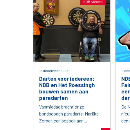
NDB Nieuws
16 december 2025
11 d
Darten voor iedereen:
NDB
NDB en Het Roessingh
Fai
bouwen samen aan
een
paradarten
dar
Vanmiddag bracht onze
De N
bondscoach paradarts, Marijke
nie
Zomer, een bezoek aan
een p
revalidatielocatie het Roessingh
spor