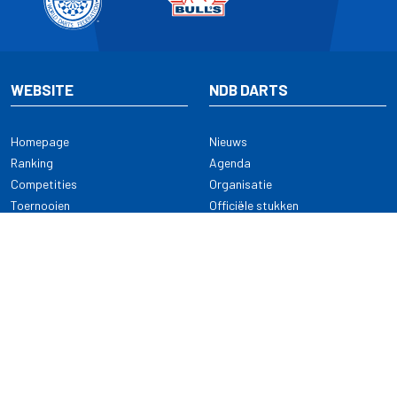
WEBSITE
NDB DARTS
Homepage
Nieuws
Ranking
Agenda
Competities
Organisatie
Toernooien
Officiële stukken
Selectie
Alle onderwerpen
NDB Darts
Kennisbank
KENNISBANK
CONTACT
Dartsport
Nederlandse Darts Bond