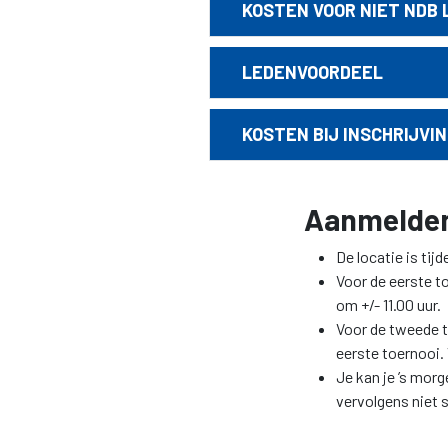
KOSTEN VOOR NIET NDB 
LEDENVOORDEEL
KOSTEN BIJ INSCHRIJVIN
Aanmelden
De locatie is ti
Voor de eerste t
om +/- 11.00 uur.
Voor de tweede t
eerste toernooi. 
Je kan je ’s mor
vervolgens niet 