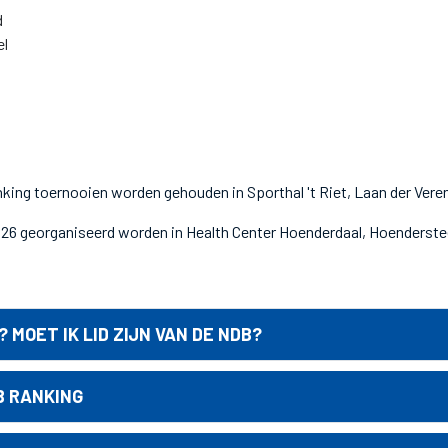
d
el
nking toernooien worden gehouden in Sporthal 't Riet, Laan der Vere
026 georganiseerd worden in Health Center Hoenderdaal, Hoenderste
MOET IK LID ZIJN VAN DE NDB?
B RANKING