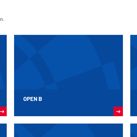
n.
OPEN B