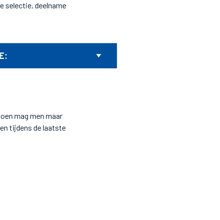
e selectie, deelname
E:
eizoen mag men maar
n tijdens de laatste