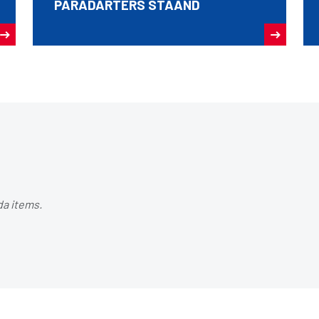
PARADARTERS STAAND
da items.