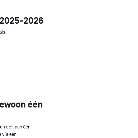
n 2025-2026
als.
gewoon één
kan ook aan één
e via een