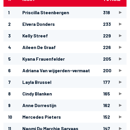
1
Priscilla Steenbergen
318
2
Elvera Donders
233
3
Kelly Streef
229
4
Aileen De Graaf
226
5
Kyana Frauenfelder
205
6
Adriana Van wijgerden-vermaat
200
7
Layla Brussel
177
8
Cindy Blanken
165
9
Anne Dorrestijn
162
10
Mercedes Pieters
152
11
Naomi Du Marchie Sarvaas
147