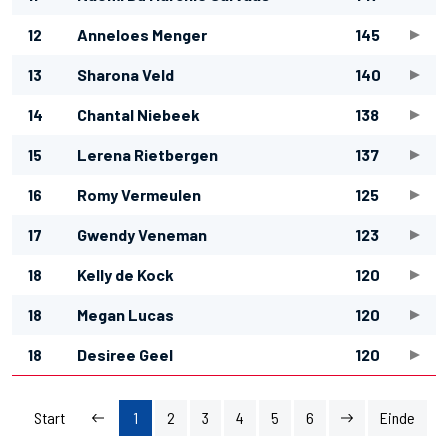
12
Anneloes Menger
145
13
Sharona Veld
140
14
Chantal Niebeek
138
15
Lerena Rietbergen
137
16
Romy Vermeulen
125
17
Gwendy Veneman
123
18
Kelly de Kock
120
18
Megan Lucas
120
18
Desiree Geel
120
Start
1
2
3
4
5
6
Einde