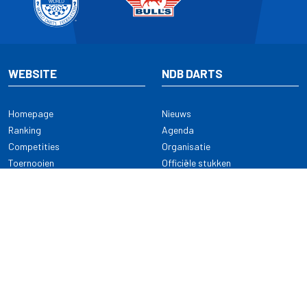
WEBSITE
NDB DARTS
Homepage
Nieuws
Ranking
Agenda
Competities
Organisatie
Toernooien
Officiële stukken
Selectie
Alle onderwerpen
NDB Darts
Kennisbank
KENNISBANK
CONTACT
Dartsport
Nederlandse Darts Bond