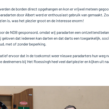
werden de borden direct opgehangen en kon er vrijwel meteen gegoo
 paradarten door Albert werd er enthousiast gebruik van gemaakt. Zo
zien is, was het plezier groot en de interesse enorm!
door de NDB gesponsord, omdat wij paradarten een ontzettend belan
 geloven dat iedereen kan darten en dat darts een toegankelijk, socia
 oud, met of zonder beperking.
itiatief ervoor dat in de toekomst weer nieuwe paradarters hun weg n
e deelnemers bij Het Roessingh heel veel dartplezier en kijken uit na