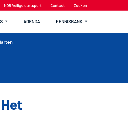
NDB Veilige dartsport
Contact
Zoeken
TS
AGENDA
KENNISBANK
darten
 Het
n