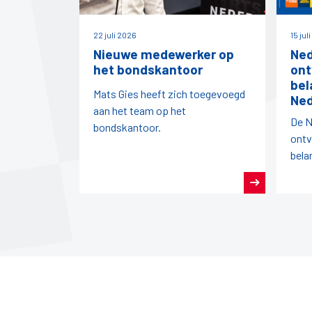
22 juli 2026
15 jul
Nieuwe medewerker op
Ned
het bondskantoor
ont
bel
Mats Gies heeft zich toegevoegd
Ned
aan het team op het
De N
bondskantoor.
ontv
bela
vanu
Nede
Nede