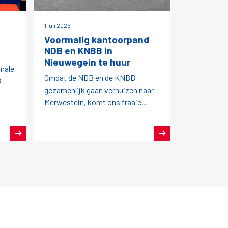
1 juli 2026
Voormalig kantoorpand
NDB en KNBB in
Nieuwegein te huur
onale
Omdat de NDB en de KNBB
B
gezamenlijk gaan verhuizen naar
Merwestein, komt ons fraaie
kantoorpand vrij.