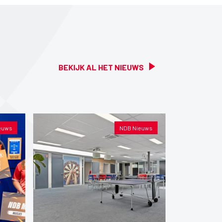
BEKIJK AL HET NIEUWS
euws
NDB Nieuws