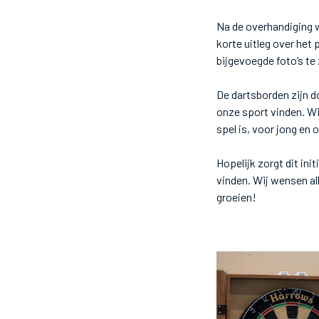
Na de overhandiging 
korte uitleg over het
bijgevoegde foto’s te 
De dartsborden zijn 
onze sport vinden. Wij
spel is, voor jong en
Hopelijk zorgt dit in
vinden. Wij wensen all
groeien!