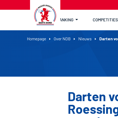
RANKING
COMPETITIES
Homepage
Over NDB
Nieuws
Darten v
Darten v
Roessin