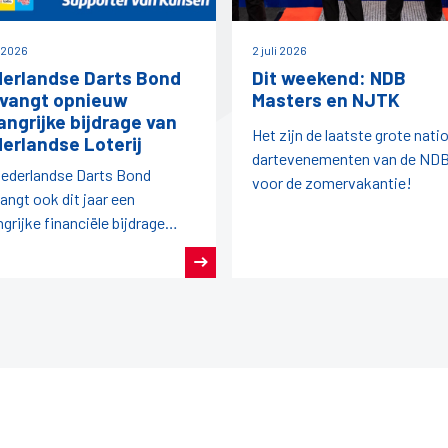
i 2026
2 juli 2026
erlandse Darts Bond
Dit weekend: NDB
vangt opnieuw
Masters en NJTK
angrijke bijdrage van
Het zijn de laatste grote nati
erlandse Loterij
dartevenementen van de ND
ederlandse Darts Bond
voor de zomervakantie!
angt ook dit jaar een
ngrijke financiële bijdrage
it de afdracht van
rlandse Loterij aan de
rlandse sport.