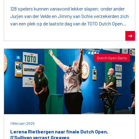
128 spelers kunnen vanavond lekker slapen: onder ander
Jurjen van der Velde en Jimmy van Schie verzekerden zich
van een plek op de laatste dag van de TOTO Dutch Open
Darts 2025.
Dutch Open Darts
1 februari 2025
Lerena Rietbergen naar finale Dutch Open,
O’Sullivan verrast Greaves