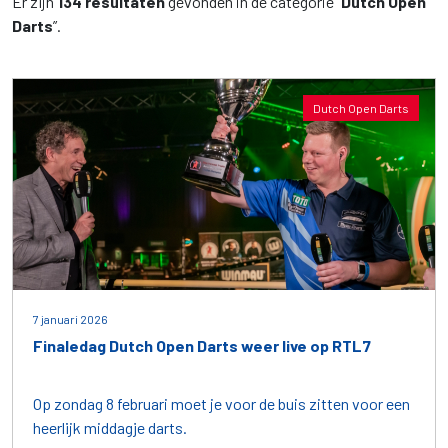
Er zijn
134 resultaten
gevonden in de categorie “
Dutch Open
Darts
”.
Dutch Open Darts
7 januari 2026
Finaledag Dutch Open Darts weer live op RTL7
Op zondag 8 februari moet je voor de buis zitten voor een
heerlijk middagje darts.