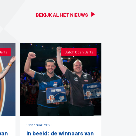
BEKIJK AL HET NIEUWS
Darts
Dutch Open Darts
18 februari 2026
van
In beeld: de winnaars van