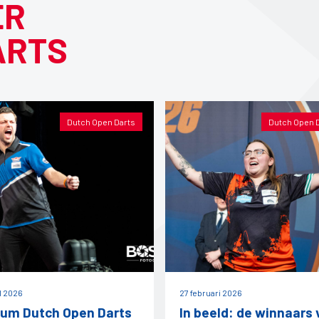
ER
ARTS
Dutch Open Darts
Dutch Open 
il 2026
27 februari 2026
um Dutch Open Darts
In beeld: de winnaars 