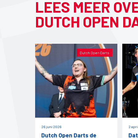
LEES MEER OV
DUTCH OPEN D
Dutch Open Darts
26 juni 2026
2 apr
Dutch Open Darts de
Dat