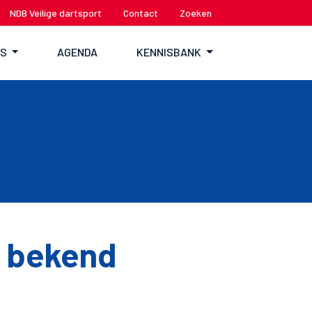
NDB Veilige dartsport
Contact
Zoeken
TS
AGENDA
KENNISBANK
6 bekend