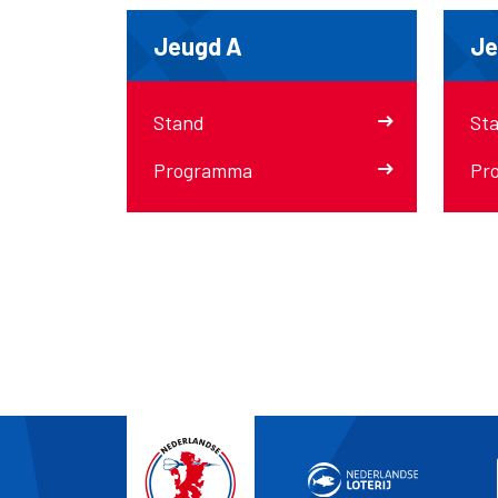
Jeugd A
Je
Stand
St
Programma
Pr