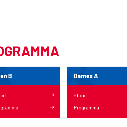
ROGRAMMA
en B
Dames A
and
Stand
ogramma
Programma