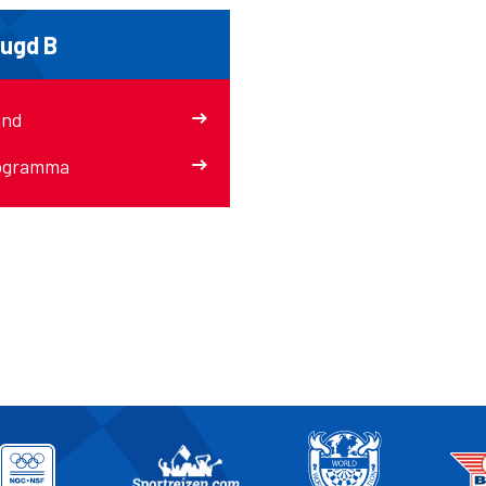
ugd B
and
ogramma