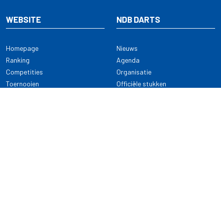
WEBSITE
NDB DARTS
Homepage
Nieuws
Ranking
Agenda
Competities
Organisatie
Toernooien
Officiële stukken
Selectie
Alle onderwerpen
NDB Darts
Kennisbank
KENNISBANK
CONTACT
Dartsport
Nederlandse Darts Bond
NDB Veilige dartsport
Archimedesbaan 7
Gedragsregels
3439 ME Nieuwegein
Reglementen