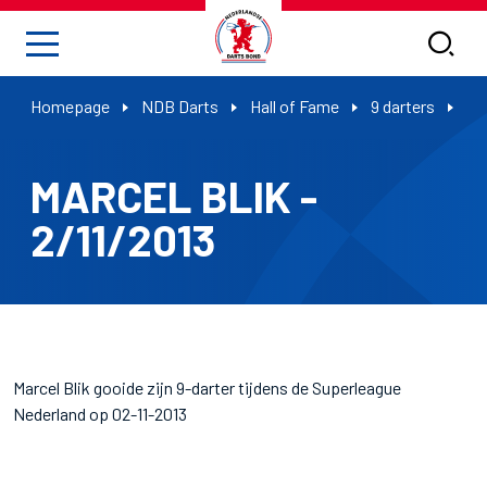
Homepage
NDB Darts
Hall of Fame
9 darters
Ma
MARCEL BLIK -
2/11/2013
Marcel Blik gooide zijn 9-darter tijdens de Superleague
Nederland op 02-11-2013