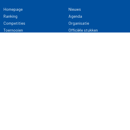
Homepage
Nieuws
Ranking
Agenda
Competities
Organisatie
Toernooien
Officiële stukken
Selectie
Alle onderwerpen
NDB Darts
Kennisbank
KENNISBANK
CONTACT
Dartsport
Nederlandse Darts Bond
NDB Veilige dartsport
Archimedesbaan 7
Gedragsregels
3439 ME Nieuwegein
Reglementen
Dispensatie
030 - 2081 180
info@ndbdarts.nl
Alle onderwerpen