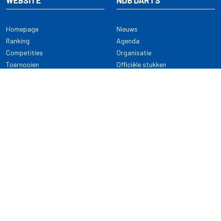
WEBSITE
NDB DARTS
Homepage
Nieuws
Ranking
Agenda
Competities
Organisatie
Toernooien
Officiële stukken
Selectie
Alle onderwerpen
NDB Darts
Kennisbank
KENNISBANK
CONTACT
Dartsport
Nederlandse Darts Bond
NDB Veilige dartsport
Archimedesbaan 7
Gedragsregels
3439 ME Nieuwegein
Reglementen
Dispensatie
030 - 2081 180
info@ndbdarts.nl