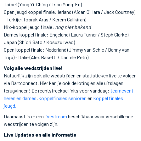
Taipei (Yang Yi-Ching / Tsau Yung-En)
Open jeugd koppel finale: Ierland (Aidan O'Hara / Jack Courtney)
- Turkije (Toprak Aras / Kerem Calikiran)
Mix-koppel jeugd finale:
nog niet bekend
Dames koppel finale: Engeland (Laura Turner / Steph Clarke) -
Japan (Shiori Sato / Kosuzu Iwao)
Open koppel finale: Nederland (Jimmy van Schie / Danny van
Trijp) - Italië (Alex Basetti / Daniele Petri)
Volg alle wedstrijden live!
Natuurlijk zijn ook alle wedstrijden en statistieken live te volgen
via Dartconnect. Hier kan je ook de loting en alle uitslagen
terugvinden! De rechtstreekse links voor vandaag:
teamevent
heren en dames
,
koppelfinales senioren
en
koppel finales
jeugd.
Daarnaast is er een
livestream
beschikbaar waar verschillende
wedstrijden te volgen zijn.
Live Updates en alle informatie