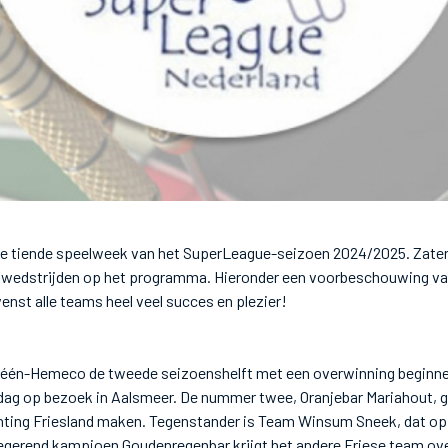
r de tiende speelweek van het SuperLeague-seizoen 2024/2025. Zater
 wedstrijden op het programma. Hieronder een voorbeschouwing va
st alle teams heel veel succes en plezier!
één-Hemeco de tweede seizoenshelft met een overwinning beginn
ag op bezoek in Aalsmeer. De nummer twee, Oranjebar Mariahout, 
chting Friesland maken. Tegenstander is Team Winsum Sneek, dat op d
egerend kampioen Goudenregenbar krijgt het andere Friese team ove