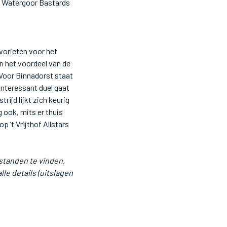
L Watergoor Bastards
avorieten voor het
 het voordeel van de
 Voor Binnadorst staat
nteressant duel gaat
ijd lijkt zich keurig
 ook, mits er thuis
’t Vrijthof Allstars
standen te vinden,
lle details (uitslagen