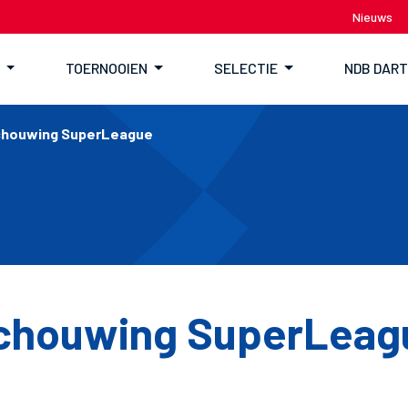
Nieuws
TOERNOOIEN
SELECTIE
NDB DAR
houwing SuperLeague
chouwing SuperLeag