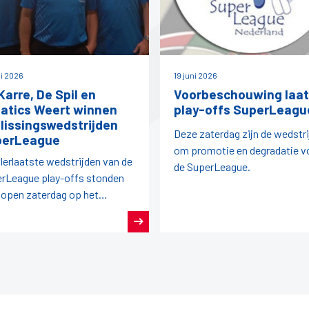
ni 2026
19 juni 2026
Karre, De Spil en
Voorbeschouwing laat
atics Weert winnen
play-offs SuperLeagu
lissingswedstrijden
Deze zaterdag zijn de wedstr
perLeague
om promotie en degradatie v
llerlaatste wedstrijden van de
de SuperLeague.
rLeague play-offs stonden
lopen zaterdag op het
gramma.