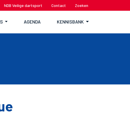
NDB Veilige dartsport
Contact
Zoeken
TS
AGENDA
KENNISBANK
ue