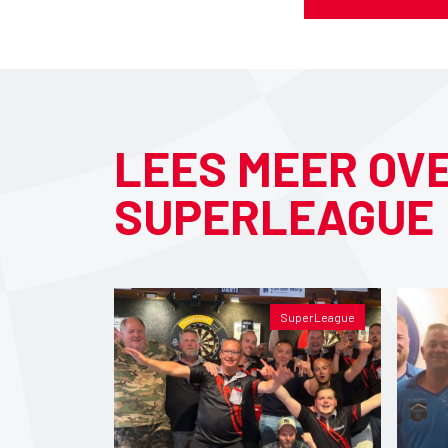
LEES MEER OV
SUPERLEAGUE
SuperLeague