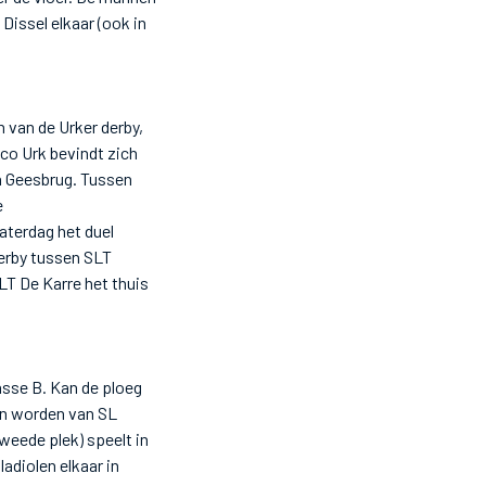
Dissel elkaar (ook in
n van de Urker derby,
co Urk bevindt zich
n Geesbrug. Tussen
e
aterdag het duel
derby tussen SLT
T De Karre het thuis
asse B. Kan de ploeg
en worden van SL
weede plek) speelt in
diolen elkaar in