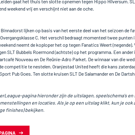
eiden gaat het thuis ten slotte opnemen tegen Hippo Hilversum. S
end weekend vrij en verschijnt niet aan de oche.
n Binnadorst lijken op basis van het eerste deel van het seizoen de f
Overgangsklasse C. Het verschil bedraagt momenteel twee punten in
t weekend neemt de koploper het op tegen Fanatics Weert (negende).
egen SLT Bubbels Roermond (achtste) op het programma. Een ander i
rtcafé Nouveau en De Reünie-Adro Parket. De winnaar van die wedstr
 de competitie te nestelen. Oranjestad United heeft die kans zaterdag
ort Pub Goes. Ten slotte kruisen SLT De Salamander en De Dartshop 
rLeague-pagina hieronder zijn de uitslagen, speelschema's en 
menstellingen en locaties. Als je op een uitslag klikt, kun je ook a
oge finishes) bekijken.
PAGINA