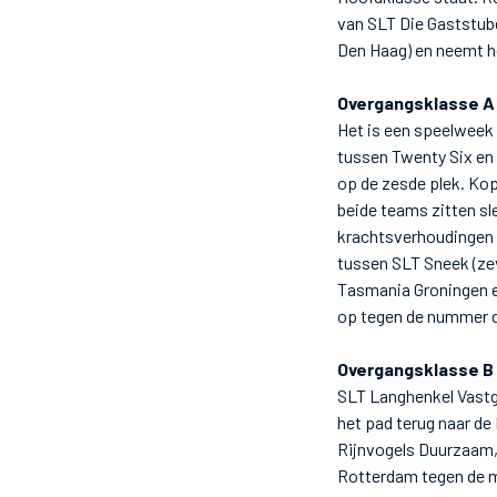
van SLT Die Gaststube
Den Haag) en neemt he
Overgangsklasse A
Het is een speelweek 
tussen Twenty Six en 
op de zesde plek. Ko
beide teams zitten sl
krachtsverhoudingen 
tussen SLT Sneek (zev
Tasmania Groningen e
op tegen de nummer d
Overgangsklasse B
SLT Langhenkel Vastg
het pad terug naar d
Rijnvogels Duurzaam, 
Rotterdam tegen de m