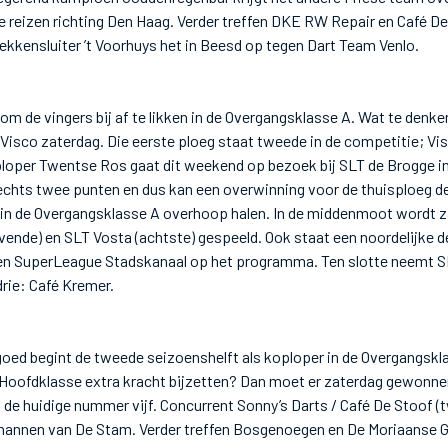
 reizen richting Den Haag. Verder treffen DKE RW Repair en Café De 
kkensluiter ’t Voorhuys het in Beesd op tegen Dart Team Venlo.
om de vingers bij af te likken in de Overgangsklasse A. Wat te denke
Visco zaterdag. Die eerste ploeg staat tweede in de competitie; Vis
ploper Twentse Ros gaat dit weekend op bezoek bij SLT de Brogge i
echts twee punten en dus kan een overwinning voor de thuisploeg d
in de Overgangsklasse A overhoop halen. In de middenmoot wordt z
ende) en SLT Vosta (achtste) gespeeld. Ook staat een noordelijke 
n SuperLeague Stadskanaal op het programma. Ten slotte neemt SL
rie: Café Kremer.
oed begint de tweede seizoenshelft als koploper in de Overgangskl
e Hoofdklasse extra kracht bijzetten? Dan moet er zaterdag gewonn
de huidige nummer vijf. Concurrent Sonny’s Darts / Café De Stoof (t
annen van De Stam. Verder treffen Bosgenoegen en De Moriaanse Gla