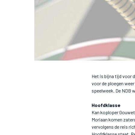
Het is bijna tijd voo
voor de ploegen weer
speelweek. De NDB wen
Hoofdklasse
Kan koploper Gouwet
Moriaan komen zaterd
vervolgens de reis ri
Hoofdklasse staat. R