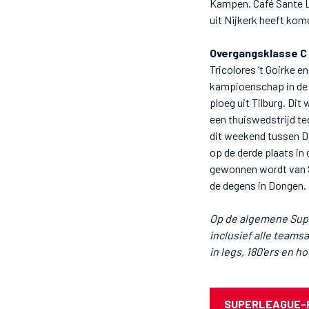
Kampen. Café Sante L
uit Nijkerk heeft kom
Overgangsklasse C
Tricolores ’t Goirke e
kampioenschap in de 
ploeg uit Tilburg. Di
een thuiswedstrijd t
dit weekend tussen Da
op de derde plaats in
gewonnen wordt van Sp
de degens in Dongen.
Op de algemene Supe
inclusief alle teamsa
in legs, 180'ers en h
SUPERLEAGUE-