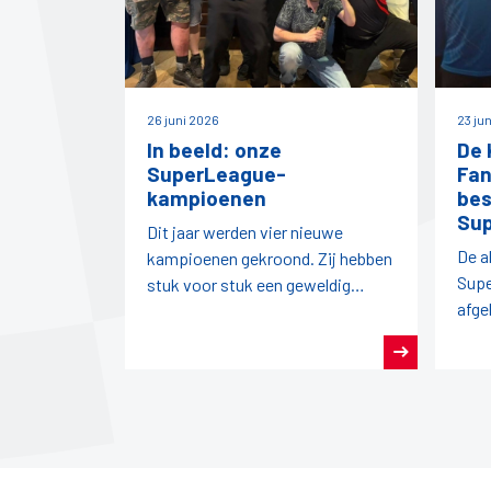
26 juni 2026
23 ju
In beeld: onze
De 
SuperLeague-
Fan
kampioenen
bes
Su
Dit jaar werden vier nieuwe
De a
kampioenen gekroond. Zij hebben
Supe
stuk voor stuk een geweldig
afge
seizoen darts achter de rug.
pro