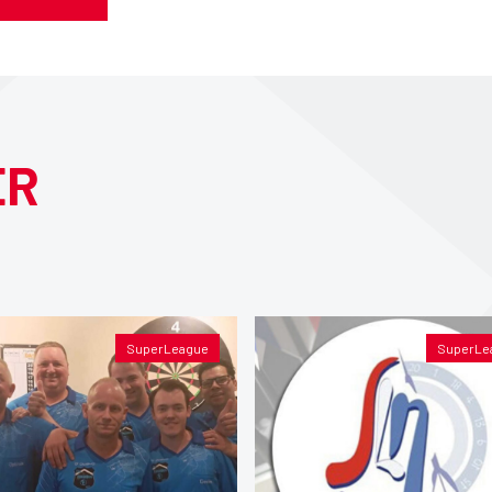
ER
SuperLeague
SuperLe