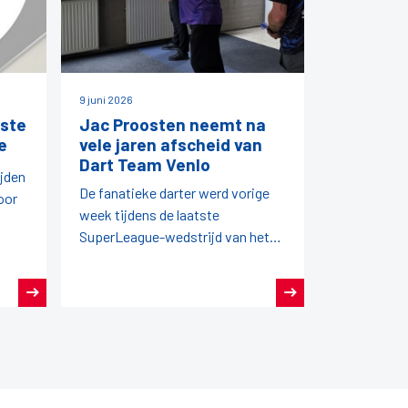
9 juni 2026
ste
Jac Proosten neemt na
e
vele jaren afscheid van
Dart Team Venlo
ijden
De fanatieke darter werd vorige
oor
week tijdens de laatste
SuperLeague-wedstrijd van het
seizoen in het zonnetje gezet
door zijn team en de NDB.