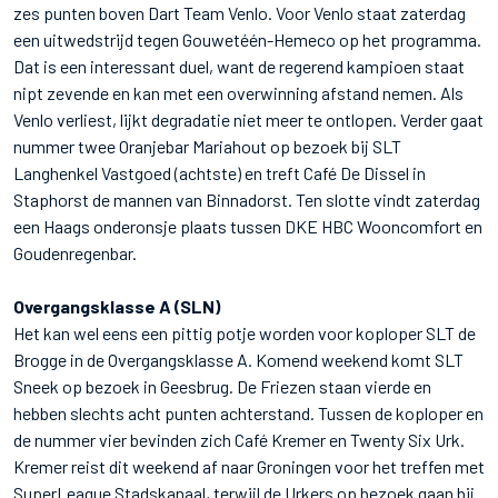
zes punten boven Dart Team Venlo. Voor Venlo staat zaterdag
een uitwedstrijd tegen Gouwetéén-Hemeco op het programma.
Dat is een interessant duel, want de regerend kampioen staat
nipt zevende en kan met een overwinning afstand nemen. Als
Venlo verliest, lijkt degradatie niet meer te ontlopen. Verder gaat
nummer twee Oranjebar Mariahout op bezoek bij SLT
Langhenkel Vastgoed (achtste) en treft Café De Dissel in
Staphorst de mannen van Binnadorst. Ten slotte vindt zaterdag
een Haags onderonsje plaats tussen DKE HBC Wooncomfort en
Goudenregenbar.
Overgangsklasse A (SLN)
Het kan wel eens een pittig potje worden voor koploper SLT de
Brogge in de Overgangsklasse A. Komend weekend komt SLT
Sneek op bezoek in Geesbrug. De Friezen staan vierde en
hebben slechts acht punten achterstand. Tussen de koploper en
de nummer vier bevinden zich Café Kremer en Twenty Six Urk.
Kremer reist dit weekend af naar Groningen voor het treffen met
SuperLeague Stadskanaal, terwijl de Urkers op bezoek gaan bij