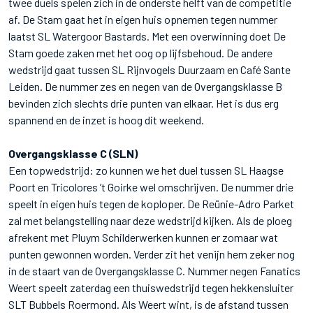
twee duels spelen zich in de onderste helft van de competitie
af. De Stam gaat het in eigen huis opnemen tegen nummer
laatst SL Watergoor Bastards. Met een overwinning doet De
Stam goede zaken met het oog op lijfsbehoud. De andere
wedstrijd gaat tussen SL Rijnvogels Duurzaam en Café Sante
Leiden. De nummer zes en negen van de Overgangsklasse B
bevinden zich slechts drie punten van elkaar. Het is dus erg
spannend en de inzet is hoog dit weekend.
Overgangsklasse C (SLN)
Een topwedstrijd: zo kunnen we het duel tussen SL Haagse
Poort en Tricolores ’t Goirke wel omschrijven. De nummer drie
speelt in eigen huis tegen de koploper. De Reünie-Adro Parket
zal met belangstelling naar deze wedstrijd kijken. Als de ploeg
afrekent met Pluym Schilderwerken kunnen er zomaar wat
punten gewonnen worden. Verder zit het venijn hem zeker nog
in de staart van de Overgangsklasse C. Nummer negen Fanatics
Weert speelt zaterdag een thuiswedstrijd tegen hekkensluiter
SLT Bubbels Roermond. Als Weert wint, is de afstand tussen