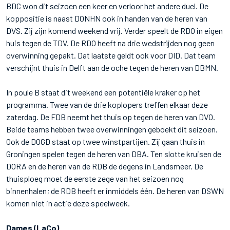
BDC won dit seizoen een keer en verloor het andere duel. De
koppositie is naast DONHN ook in handen van de heren van
DVS. Zij zijn komend weekend vrij. Verder speelt de RDO in eigen
huis tegen de TDV. De RDO heeft na drie wedstrijden nog geen
overwinning gepakt. Dat laatste geldt ook voor DID. Dat team
verschijnt thuis in Delft aan de oche tegen de heren van DBMN.
In poule B staat dit weekend een potentiële kraker op het
programma. Twee van de drie koplopers treffen elkaar deze
zaterdag. De FDB neemt het thuis op tegen de heren van DVO.
Beide teams hebben twee overwinningen geboekt dit seizoen.
Ook de DOGD staat op twee winstpartijen. Zij gaan thuis in
Groningen spelen tegen de heren van DBA. Ten slotte kruisen de
DORA en de heren van de RDB de degens in Landsmeer. De
thuisploeg moet de eerste zege van het seizoen nog
binnenhalen; de RDB heeft er inmiddels één. De heren van DSWN
komen niet in actie deze speelweek.
Dames (LaCo)