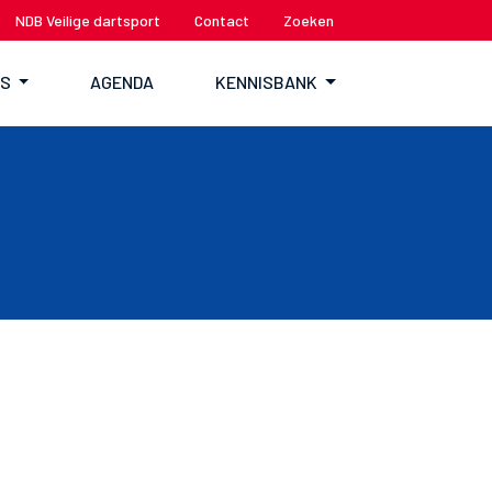
NDB Veilige dartsport
Contact
Zoeken
TS
AGENDA
KENNISBANK