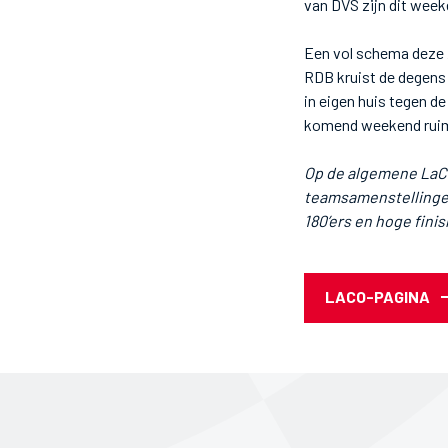
van DVS zijn dit week
Een vol schema deze z
RDB kruist de degens
in eigen huis tegen d
komend weekend ruim
Op de algemene LaCo-
teamsamenstellingen e
180’ers en hoge finis
LACO-PAGINA