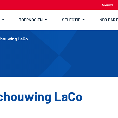
Nieuws
TOERNOOIEN
SELECTIE
NDB DAR
houwing LaCo
chouwing LaCo