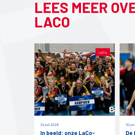
LEES MEER OV
LACO
LaCo
24 juli 2026
10 ju
In beeld: onze LaCo-
De 