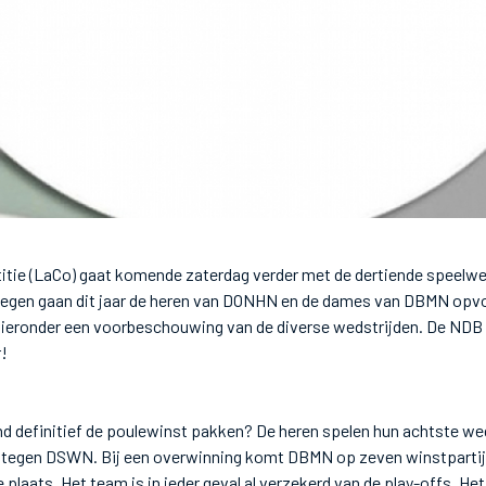
itie (LaCo) gaat komende zaterdag verder met de dertiende speelwe
egen gaan dit jaar de heren van DONHN en de dames van DBMN opvol
ronder een voorbeschouwing van de diverse wedstrijden. De NDB 
r!
 definitief de poulewinst pakken? De heren spelen hun achtste wed
is tegen DSWN. Bij een overwinning komt DBMN op zeven winstpartije
plaats. Het team is in ieder geval al verzekerd van de play-offs. Het