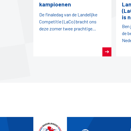
kampioenen
Lan
(La
De finaledag van de Landelijke
is 
Competitie (LaCo) bracht ons
Ben 
deze zomer twee prachtige
de b
kampioenen: de dames van
Nede
DBMN en het LaCo-team van
land
DVS!
team
sam