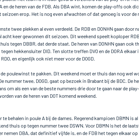
 en de heren van de FDB. Als DBA wint, komen de play-offs ook dicht
t seizoen erop. Het is nog even afwachten of dat genoeg is voor de
venste twee plekken al even verdeeld. De RDB en DONHN gaan door na
l acht keer gewonnen dit seizoen. Dit weekend speelt koploper RDB 
thuis tegen DBBR, dat derde staat. De heren van DONHN gaan ook th
 tegen hekkensluiter DID. Ten slotte treffen DVO en de DORA elkaar 
 RDO, en eigenlijk ook niet meer voor de DOGD.
DO de poulewinst te pakken. Dit weekend moet er thuis dan nog wel 
 De nummer twee, DOGD, gaat op bezoek in Brabant bij de BDC. De h
ns om als een van de beste nummers drie door te gaan naar de play-
worden van de heren van DOT komend weekend.
eer te behalen in poule A bij de dames. Regerend kampioen DBMN is a
kend thuis op tegen nummer twee DSWN. Voor DBMN is het de laatste
er nemen DBA, dat definitief vijfde is, en de FDB het tegen elkaar o