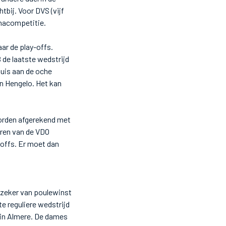
bij. Voor DVS (vijf
 nacompetitie.
ar de play-offs.
de laatste wedstrijd
uis aan de oche
in Hengelo. Het kan
worden afgerekend met
eren van de VDO
offs. Er moet dan
l zeker van poulewinst
 reguliere wedstrijd
p in Almere. De dames