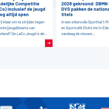
delijke Competitie
2026 gekroond: DBMN
Co) inclusief de jeugd
DVS pakken de nation
nog altijd open
titels
jij klaar om te strijden tegen
In een sfeervolle Sporthal ’t R
este (jeugd)teams van
en Sportcafé Dick’s Inn in Ede
rland? De LaCo Jeugd is dé
vandaag de nieuwe
elijke competitie waar talent,
LaCo‑kampioenen bekend
spirit en plezier
geworden.
enkomen.