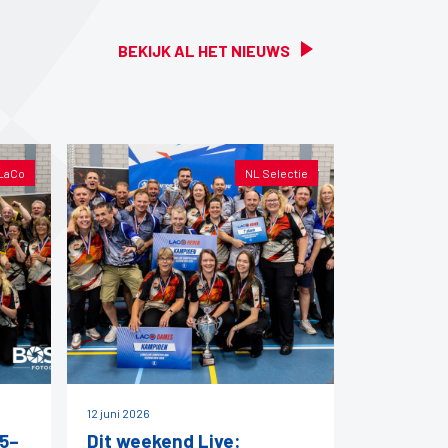
BEKIJK AL HET NIEUWS
LaCo
NL Selectie
12 juni 2026
5–
Dit weekend Live: