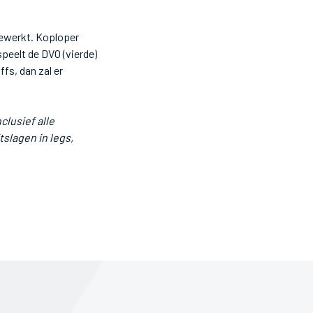
gewerkt. Koploper
eelt de DVO (vierde)
fs, dan zal er
lusief alle
tslagen in legs,