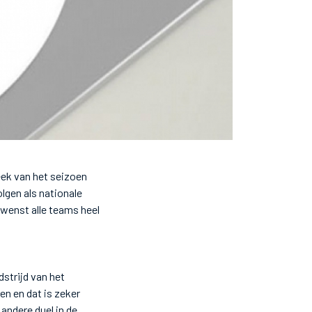
ek van het seizoen
gen als nationale
wenst alle teams heel
strijd van het
n en dat is zeker
 andere duel in de