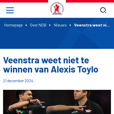
Homepage
Over NDB
Nieuws
Veenstra weet niet te winnen van Alexis Toylo
Veenstra weet niet te
winnen van Alexis Toylo
21 december 2024