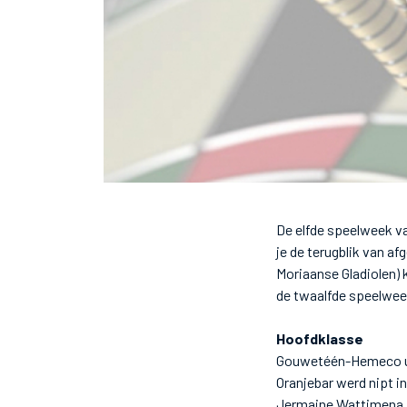
De elfde speelweek v
je de terugblik van a
Moriaanse Gladiolen) 
de twaalfde speelwee
Hoofdklasse
Gouwetéén-Hemeco uit 
Oranjebar werd nipt i
Jermaine Wattimena i