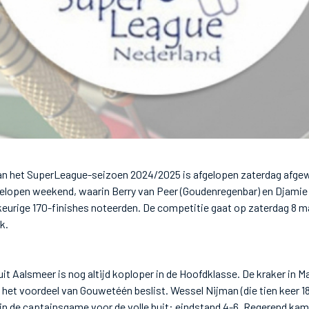
an het SuperLeague-seizoen 2024/2025 is afgelopen zaterdag afgew
fgelopen weekend, waarin Berry van Peer (Goudenregenbar) en Djamie
keurige 170-finishes noteerden. De competitie gaat op zaterdag 8 m
k.
Aalsmeer is nog altijd koploper in de Hoofdklasse. De kraker in M
n het voordeel van Gouwetéén beslist. Wessel Nijman (die tien keer 1
n de captainsgame voor de volle buit: eindstand 4-6. Regerend ka