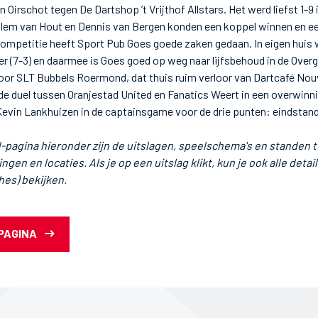
 Oirschot tegen De Dartshop ’t Vrijthof Allstars. Het werd liefst 1-9 
illem van Hout en Dennis van Bergen konden een koppel winnen en e
competitie heeft Sport Pub Goes goede zaken gedaan. In eigen huis
 (7-3) en daarmee is Goes goed op weg naar lijfsbehoud in de Over
voor SLT Bubbels Roermond, dat thuis ruim verloor van Dartcafé Nouv
e duel tussen Oranjestad United en Fanatics Weert in een overwinni
Kevin Lankhuizen in de captainsgame voor de drie punten: eindstan
agina hieronder zijn de uitslagen, speelschema's en standen te
gen en locaties. Als je op een uitslag klikt, kun je ook alle detail
hes) bekijken.
PAGINA