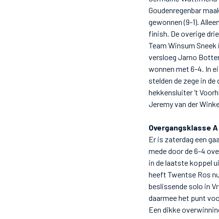
Goudenregenbar maakt
gewonnen (9-1). Allee
finish. De overige dr
Team Winsum Sneek in 
versloeg Jarno Botte
wonnen met 6-4. In ei
stelden de zege in de
hekkensluiter ’t Voor
Jeremy van der Winke
Overgangsklasse A
Er is zaterdag een ga
mede door de 6-4 over
in de laatste koppel 
heeft Twentse Ros nu
beslissende solo in V
daarmee het punt voor
Een dikke overwinnin