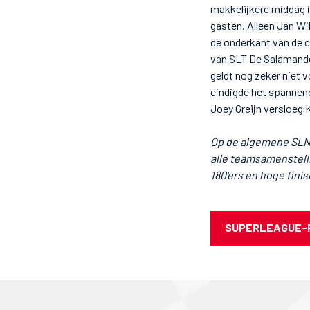
makkelijkere middag in
gasten. Alleen Jan W
de onderkant van de 
van SLT De Salamander
geldt nog zeker niet 
eindigde het spannend
Joey Greijn versloeg 
Op de algemene SLN-p
alle teamsamenstellin
180'ers en hoge finis
SUPERLEAGUE-