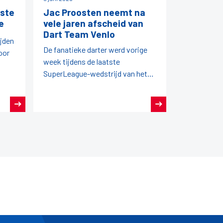
ste
Jac Proosten neemt na
e
vele jaren afscheid van
Dart Team Venlo
ijden
De fanatieke darter werd vorige
oor
week tijdens de laatste
SuperLeague-wedstrijd van het
seizoen in het zonnetje gezet
door zijn team en de NDB.