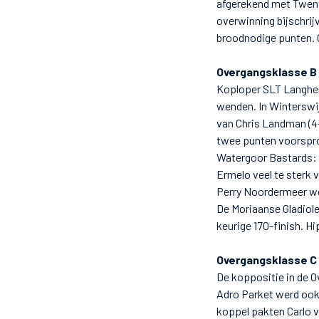
afgerekend met Twent
overwinning bijschri
broodnodige punten. O
Overgangsklasse B
Koploper SLT Langhen
wenden. In Winterswi
van Chris Landman (4-
twee punten voorspro
Watergoor Bastards: 
Ermelo veel te sterk v
Perry Noordermeer we
De Moriaanse Gladiole
keurige 170-finish. H
Overgangsklasse C
De koppositie in de Ov
Adro Parket werd ook
koppel pakten Carlo v