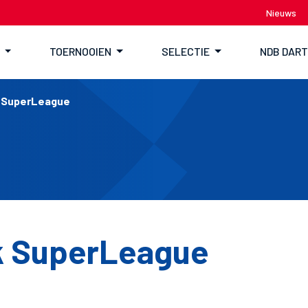
Nieuws
TOERNOOIEN
SELECTIE
NDB DAR
k SuperLeague
k SuperLeague