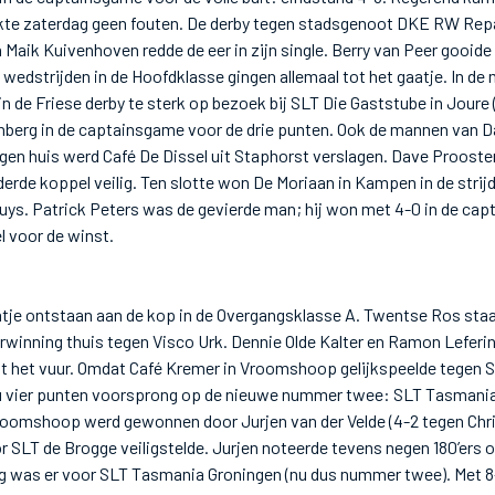
e zaterdag geen fouten. De derby tegen stadsgenoot DKE RW Repa
n Maik Kuivenhoven redde de eer in zijn single. Berry van Peer gooide
ie wedstrijden in de Hoofdklasse gingen allemaal tot het gaatje. In 
de Friese derby te sterk op bezoek bij SLT Die Gaststube in Joure 
nberg in de captainsgame voor de drie punten. Ook de mannen van D
gen huis werd Café De Dissel uit Staphorst verslagen. Dave Prooste
 derde koppel veilig. Ten slotte won De Moriaan in Kampen in de stri
huys. Patrick Peters was de gevierde man; hij won met 4-0 in de ca
l voor de winst.
atje ontstaan aan de kop in de Overgangsklasse A. Twentse Ros staat
winning thuis tegen Visco Urk. Dennie Olde Kalter en Ramon Leferi
uit het vuur. Omdat Café Kremer in Vroomshoop gelijkspeelde tegen S
 vier punten voorsprong op de nieuwe nummer twee: SLT Tasmania
roomshoop werd gewonnen door Jurjen van der Velde (4-2 tegen Chris
 SLT de Brogge veiligstelde. Jurjen noteerde tevens negen 180’ers o
g was er voor SLT Tasmania Groningen (nu dus nummer twee). Met 8