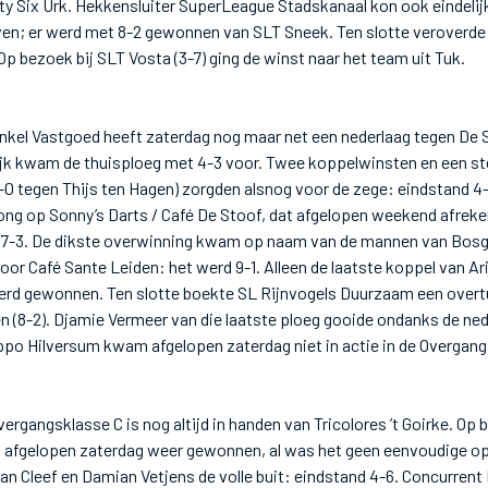
y Six Urk. Hekkensluiter SuperLeague Stadskanaal kon ook eindelij
jven; er werd met 8-2 gewonnen van SLT Sneek. Ten slotte veroverde
p bezoek bij SLT Vosta (3-7) ging de winst naar het team uit Tuk.
kel Vastgoed heeft zaterdag nog maar net een nederlaag tegen De 
jk kwam de thuisploeg met 4-3 voor. Twee koppelwinsten en een s
0 tegen Thijs ten Hagen) zorgden alsnog voor de zege: eindstand 4
ng op Sonny’s Darts / Café De Stoof, dat afgelopen weekend afrek
7-3. De dikste overwinning kwam op naam van de mannen van Bosge
oor Café Sante Leiden: het werd 9-1. Alleen de laatste koppel van Ari
rd gewonnen. Ten slotte boekte SL Rijnvogels Duurzaam een overt
n (8-2). Djamie Vermeer van die laatste ploeg gooide ondanks de ne
ippo Hilversum kwam afgelopen zaterdag niet in actie in de Overgang
ergangsklasse C is nog altijd in handen van Tricolores ’t Goirke. Op 
 afgelopen zaterdag weer gewonnen, al was het geen eenvoudige opg
an Cleef en Damian Vetjens de volle buit: eindstand 4-6. Concurrent