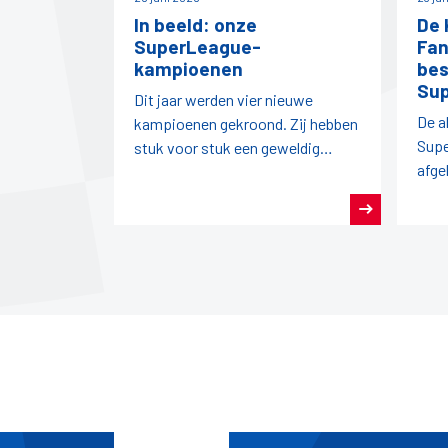
In beeld: onze
De 
SuperLeague-
Fan
kampioenen
bes
Su
Dit jaar werden vier nieuwe
De a
kampioenen gekroond. Zij hebben
Supe
stuk voor stuk een geweldig
afge
seizoen darts achter de rug.
pro