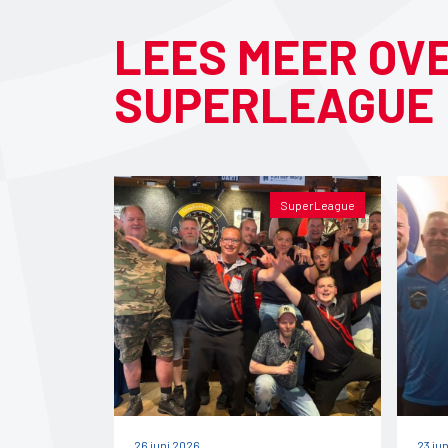
LEES MEER OV
SUPERLEAGUE
SuperLeague
26 juni 2026
23 ju