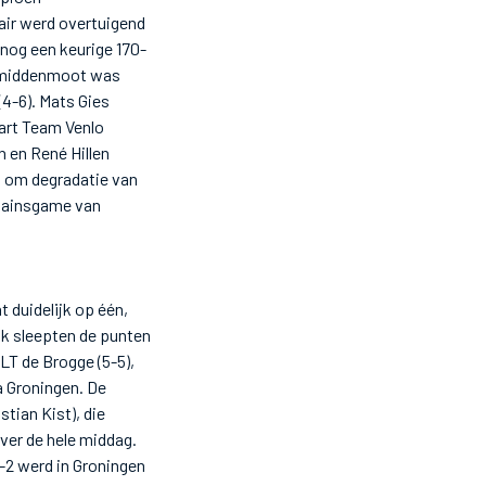
ir werd overtuigend
 nog een keurige 170-
de middenmoot was
(4-6). Mats Gies
art Team Venlo
n en René Hillen
jd om degradatie van
ptainsgame van
 duidelijk op één,
nk sleepten de punten
LT de Brogge (5-5),
 Groningen. De
tian Kist), die
ver de hele middag.
-2 werd in Groningen