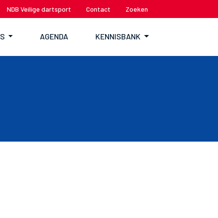
NDB Veilige dartsport
Contact
Zoeken
TS
AGENDA
KENNISBANK