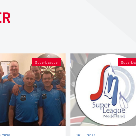
ER
SuperLeague
SuperLe
ni 2026
19 juni 2026