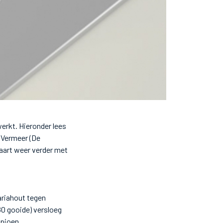
erkt. Hieronder lees
 Vermeer (De
aart weer verder met
ariahout tegen
80 gooide) versloeg
mpioen