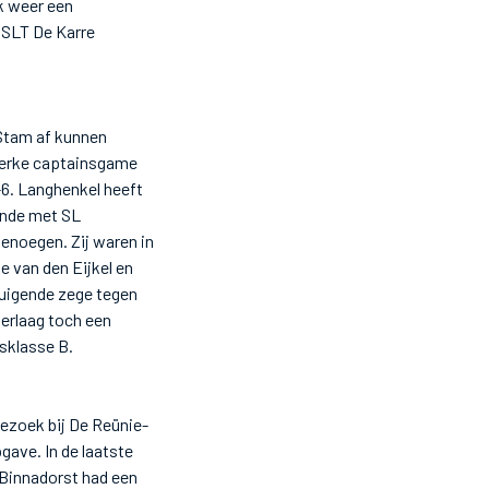
k weer een
 SLT De Karre
Stam af kunnen
terke captainsgame
-6. Langhenkel heeft
ende met SL
noegen. Zij waren in
e van den Eijkel en
uigende zege tegen
derlaag toch een
sklasse B.
bezoek bij De Reünie-
ave. In de laatste
 Binnadorst had een