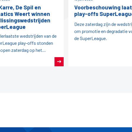
Karre, De Spil en
Voorbeschouwing laat
atics Weert winnen
play-offs SuperLeagu
lissingswedstrijden
Deze zaterdag zijn de wedstr
perLeague
om promotie en degradatie v
llerlaatste wedstrijden van de
de SuperLeague.
rLeague play-offs stonden
lopen zaterdag op het
gramma.