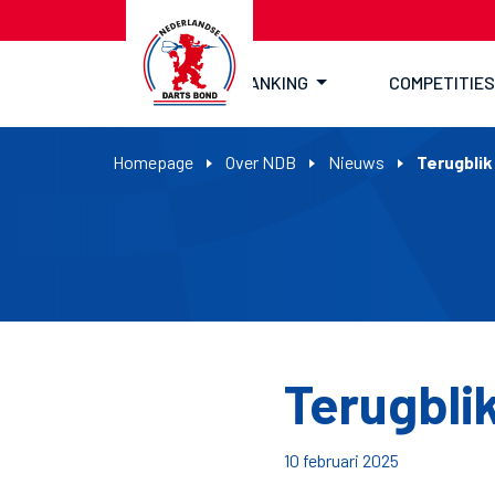
RANKING
COMPETITIES
Homepage
Over NDB
Nieuws
Terugbli
Terugbli
10 februari 2025