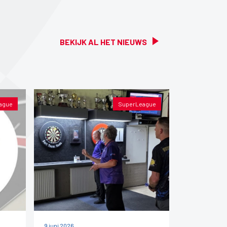
BEKIJK AL HET NIEUWS
ague
SuperLeague
9 juni 2026