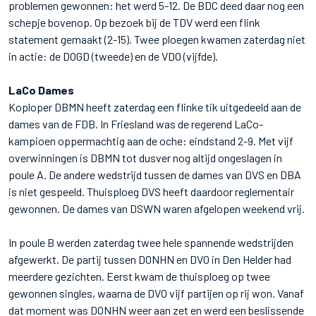
problemen gewonnen: het werd 5-12. De BDC deed daar nog een
schepje bovenop. Op bezoek bij de TDV werd een flink
statement gemaakt (2-15). Twee ploegen kwamen zaterdag niet
in actie: de DOGD (tweede) en de VDO (vijfde).
LaCo Dames
Koploper DBMN heeft zaterdag een flinke tik uitgedeeld aan de
dames van de FDB. In Friesland was de regerend LaCo-
kampioen oppermachtig aan de oche: eindstand 2-9. Met vijf
overwinningen is DBMN tot dusver nog altijd ongeslagen in
poule A. De andere wedstrijd tussen de dames van DVS en DBA
is niet gespeeld. Thuisploeg DVS heeft daardoor reglementair
gewonnen. De dames van DSWN waren afgelopen weekend vrij.
In poule B werden zaterdag twee hele spannende wedstrijden
afgewerkt. De partij tussen DONHN en DVO in Den Helder had
meerdere gezichten. Eerst kwam de thuisploeg op twee
gewonnen singles, waarna de DVO vijf partijen op rij won. Vanaf
dat moment was DONHN weer aan zet en werd een beslissende