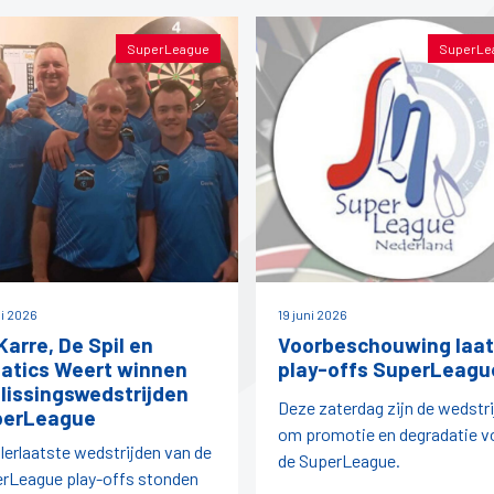
SuperLeague
SuperLe
ni 2026
19 juni 2026
Karre, De Spil en
Voorbeschouwing laat
atics Weert winnen
play-offs SuperLeagu
lissingswedstrijden
Deze zaterdag zijn de wedstr
perLeague
om promotie en degradatie v
llerlaatste wedstrijden van de
de SuperLeague.
rLeague play-offs stonden