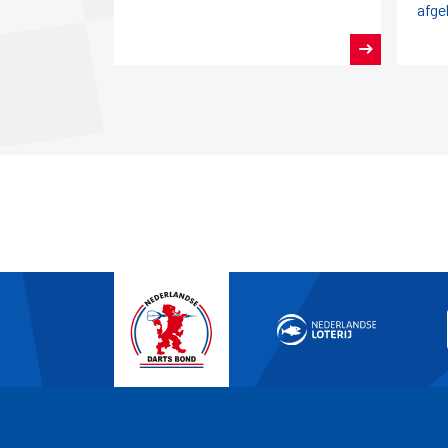
afge
seizoen darts achter de rug.
pro