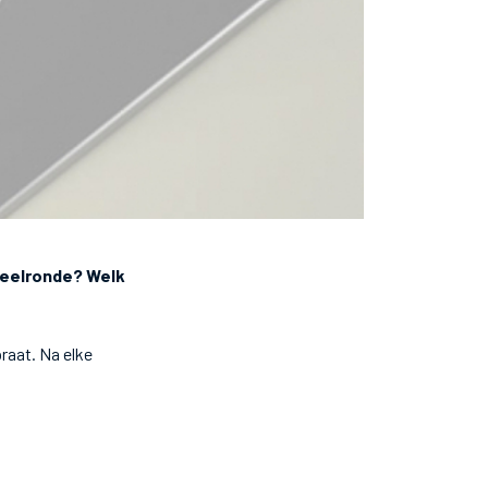
peelronde? Welk
raat. Na elke