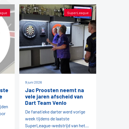
ague
SuperLeague
9 juni 2026
ste
Jac Proosten neemt na
e
vele jaren afscheid van
Dart Team Venlo
ijden
De fanatieke darter werd vorige
oor
week tijdens de laatste
SuperLeague-wedstrijd van het