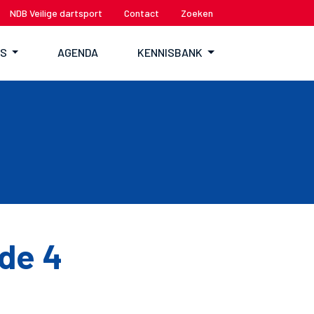
NDB Veilige dartsport
Contact
Zoeken
TS
AGENDA
KENNISBANK
de 4