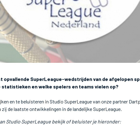
t opvallende SuperLeague-wedstrijden van de afgelopen s
e statistieken en welke spelers en teams vielen op?
kijken en te beluisteren in Studio SuperLeague van onze partner Dartp
zij de laatste ontwikkelingen in de landelijke SuperLeague.
an Studio SuperLeague bekijk of beluister je hieronder: