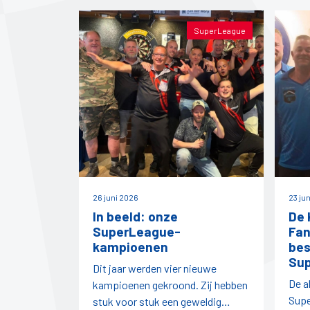
SuperLeague
26 juni 2026
23 ju
In beeld: onze
De 
SuperLeague-
Fan
kampioenen
bes
Su
Dit jaar werden vier nieuwe
De a
kampioenen gekroond. Zij hebben
Supe
stuk voor stuk een geweldig