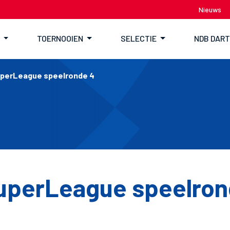
Nieuws
TOERNOOIEN
SELECTIE
NDB DAR
uperLeague speelronde 4
uperLeague speelron