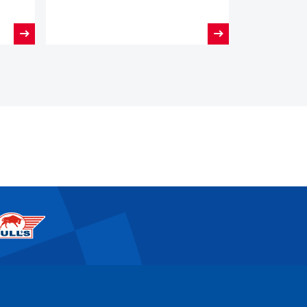
seizoen in het zonnetje gezet
door zijn team en de NDB.