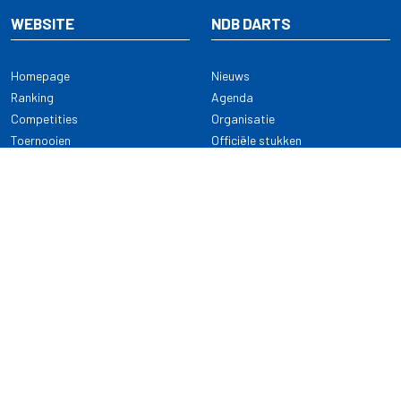
WEBSITE
NDB DARTS
Homepage
Nieuws
Ranking
Agenda
Competities
Organisatie
Toernooien
Officiële stukken
Selectie
Alle onderwerpen
NDB Darts
Kennisbank
KENNISBANK
CONTACT
Dartsport
Nederlandse Darts Bond
NDB Veilige dartsport
Archimedesbaan 7
Gedragsregels
3439 ME Nieuwegein
Reglementen