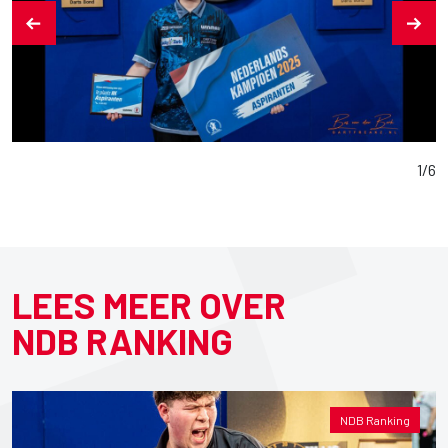
1
/
6
LEES MEER OVER
NDB RANKING
NDB Ranking