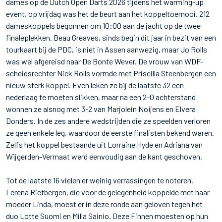
dames op de Dutch Open Darts 2026 tijdens het warming-up
event, op vrijdag was het de beurt aan het koppeltoernooi. 212
dameskoppels begonnen om 10:00 aan de jacht op de twee
finaleplekken. Beau Greaves, sinds begin dit jaar in bezit van een
tourkaart bij de PDC, is niet in Assen aanwezig, maar Jo Rolls
was wel afgereisd naar De Bonte Wever. De vrouw van WDF-
scheidsrechter Nick Rolls vormde met Priscilla Steenbergen een
nieuw sterk koppel. Even leken ze bij de laatste 32 een
nederlaag te moeten slikken, maar na een 2-0 achterstand
wonnen ze alsnog met 3-2 van Marjolein Noijens en Elvera
Donders. In de zes andere wedstrijden die ze speelden verloren
ze geen enkele leg, waardoor de eerste finalisten bekend waren.
Zelfs het koppel bestaande uit Lorraine Hyde en Adriana van
Wijgerden-Vermaat werd eenvoudig aan de kant geschoven.
Tot de laatste 16 vielen er weinig verrassingen te noteren.
Lerena Rietbergen, die voor de gelegenheid koppelde met haar
moeder Linda, moest er in deze ronde aan geloven tegen het
duo Lotte Suomi en Milla Sainio. Deze Finnen moesten op hun