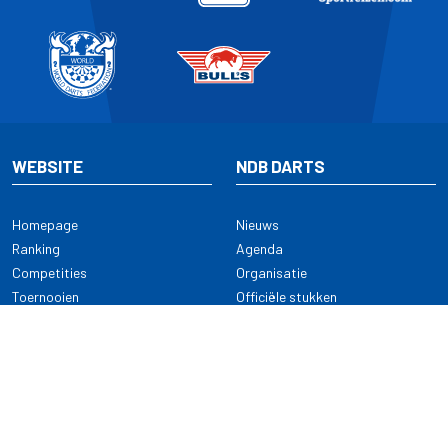
WEBSITE
NDB DARTS
Homepage
Nieuws
Ranking
Agenda
Competities
Organisatie
Toernooien
Officiële stukken
Selectie
Alle onderwerpen
NDB Darts
Kennisbank
KENNISBANK
CONTACT