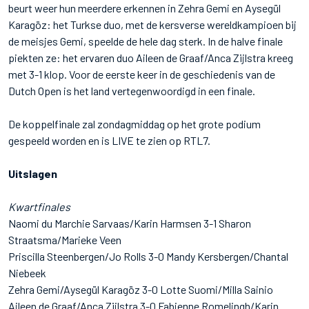
beurt weer hun meerdere erkennen in Zehra Gemi en Aysegül
Karagöz: het Turkse duo, met de kersverse wereldkampioen bij
de meisjes Gemi, speelde de hele dag sterk. In de halve finale
piekten ze: het ervaren duo Aileen de Graaf/Anca Zijlstra kreeg
met 3-1 klop. Voor de eerste keer in de geschiedenis van de
Dutch Open is het land vertegenwoordigd in een finale.
De koppelfinale zal zondagmiddag op het grote podium
gespeeld worden en is LIVE te zien op RTL7.
Uitslagen
Kwartfinales
Naomi du Marchie Sarvaas/Karin Harmsen 3-1 Sharon
Straatsma/Marieke Veen
Priscilla Steenbergen/Jo Rolls 3-0 Mandy Kersbergen/Chantal
Niebeek
Zehra Gemi/Aysegül Karagöz 3-0 Lotte Suomi/Milla Sainio
Aileen de Graaf/Anca Zijlstra 3-0 Fabienne Romelingh/Karin