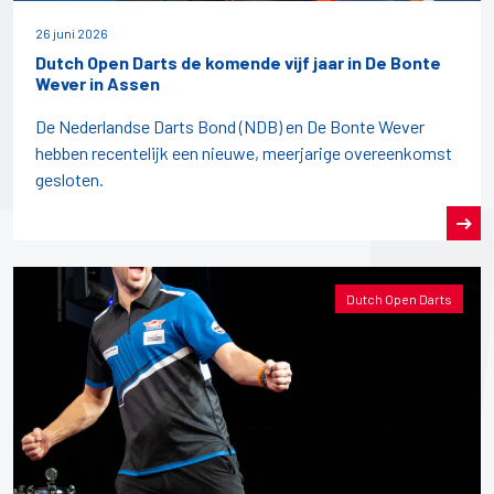
26 juni 2026
Dutch Open Darts de komende vijf jaar in De Bonte
Wever in Assen
De Nederlandse Darts Bond (NDB) en De Bonte Wever
hebben recentelijk een nieuwe, meerjarige overeenkomst
gesloten.
Dutch Open Darts