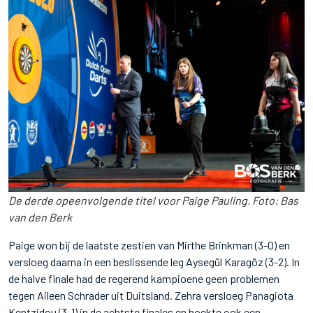
De derde opeenvolgende titel voor Paige Pauling. Foto: Bas
van den Berk
Paige won bij de laatste zestien van Mirthe Brinkman (3-0) en
versloeg daarna in een beslissende leg Aysegül Karagöz (3-2). In
de halve finale had de regerend kampioene geen problemen
tegen Aileen Schrader uit Duitsland. Zehra versloeg Panagiota
Kentzidou (3-1) in de achtste finales en boekte ook een