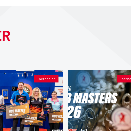
ER
Toernooien
Toerno