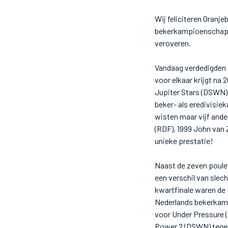
Wij feliciteren Oranj
bekerkampioenschap 
veroveren.
Vandaag verdedigden z
voor elkaar krijgt na
Jupiter Stars (DSWN).
beker- als eredivisi
wisten maar vijf ande
(RDF), 1999 John van
unieke prestatie!
Naast de zeven poule
een verschil van slech
kwartfinale waren de
Nederlands bekerkampi
voor Under Pressure 
Power 2 (DSWN) tegen