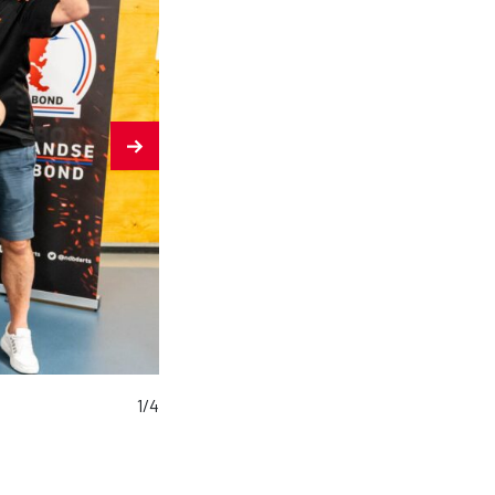
1
/
4