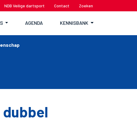
NDB Veilige dartsport
Contact
Zoeken
TS
AGENDA
KENNISBANK
ioenschap
e dubbel