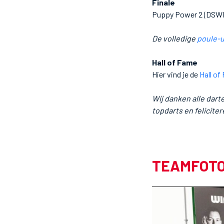
Finale
Puppy Power 2 (DSWN)
De volledige
poule-u
Hall of Fame
Hier vind je de
Hall of
Wij danken alle dart
topdarts en felicite
TEAMFOTO