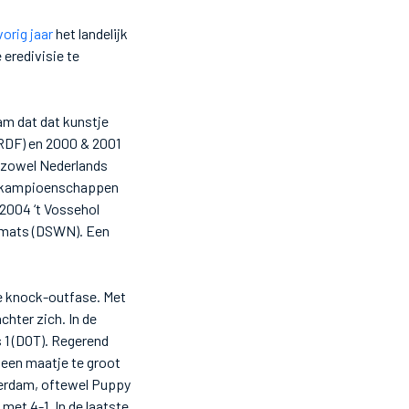
orig jaar
het landelijk
 eredivisie te
am dat dat kunstje
(RDF) en 2000 & 2001
r zowel Nederlands
ze kampioenschappen
 2004 ‘t Vossehol
lomats (DSWN). Een
e knock-outfase. Met
chter zich. In de
 1 (DOT). Regerend
 een maatje te groot
terdam, oftewel Puppy
et 4-1. In de laatste