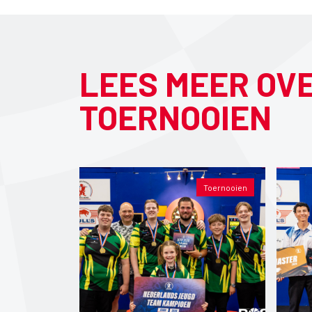
LEES MEER OV
TOERNOOIEN
Toernooien