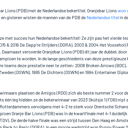
ebar Lions (PDB) met de Nederlandse bekertitel. Oranjebar Lions
won v
en gisteren wisten de mannen van de PDB de
Nederlandse titel
in de
e met succes hun Nederlandse bekertitel! Ze zijn pas het vierde te
 2015 & 2016 De Dapp're Strijders (DORA), 2003 & 2004 Het Vossehol 
 Daarnaast veroverde Oranjebar Lions (PDB) dit jaar de dubbel, doo
ekampioen te worden. In de lange geschiedenis van deze prestigieu
re teams deze prestatie neer te zetten: 2008 Broken Arrows (BDC),
 Zweden (DSWN), 1995 De Dichters (DSWN) en 1994 Entertainer Dip
winnaars plaatsen de Amigos (RDO) zich als beste nummer 2 voor d
ts één leg hielden ze de bekerwinnaar van 2023 Skûtsje 1 (FDB) nipt a
 Rotterdammers vervolgens met 4-2 te sterk voor Drentsche Schans
oen Oranje Bar Lions (PDB) was in de kwartfinale met 4-1 duidelijk
(TDV). De derde halve finale was een strijd tussen Den Haag en Ams
 Back to Basic (DORA). In een mooie wedstrijd won Puppy Power 2 m