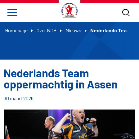
Homepage
Over NDB
Nieuws
Nederlands Team oppermachtig in Assen
Nederlands Team
oppermachtig in Assen
30 maart 2025