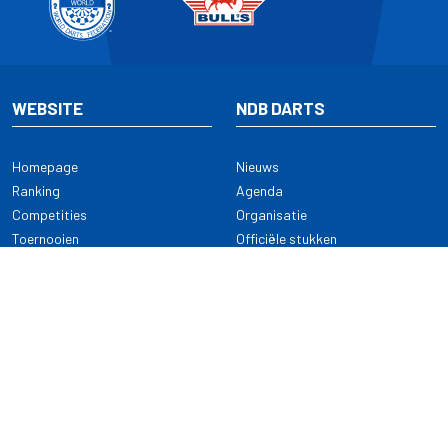
WEBSITE
NDB DARTS
Homepage
Nieuws
Ranking
Agenda
Competities
Organisatie
Toernooien
Officiële stukken
Selectie
Alle onderwerpen
NDB Darts
Kennisbank
KENNISBANK
CONTACT
Dartsport
Nederlandse Darts Bond