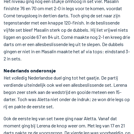
Het niveau ging nog een stukje omhoog in set vier. Masalin
finishte 76 en 70 om met 2-0 in legs voor te komen, voordat
Corné terugsloeg in dertien darts. Toch ging de set naar zijn
tegenstander met een knappe 120-finish. In de beslissende
vijfde set bleef Masalin sterk op de dubbels. Hij liet vrijwel niets
liggen en gooide 67 en 84 uit. Corné maakte nog 2-1 en kreeg drie
darts om er een allesbeslissende leg uit te slepen. De dubbels
gingen er niet in en Masalin maakte het af via tops: eindstand 3-
2 in sets.
Nederlands onderonsje
Het volledig Nederlandse duel ging tot het gaatje. De partij
verdiende uiteindelijk ook wel een allesbeslissende set. Lerena
begon zeer sterk aan de wedstrijd en gooide meteen een 15-
darter. Toch was Aletta niet onder de indruk; ze won drie legs op
rij en pakte de eerste set.
Ook de eerste leg van set twee ging naar Aletta. Vanaf dat
moment ging bij Lerena de knop weer om. Met leg van 17 en 21
darts pakte ze de voorsprong. De vierde leg was voorbeeldig, op