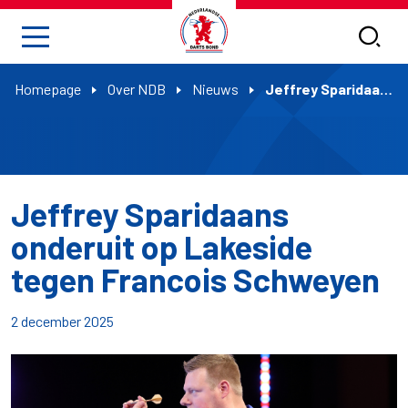
Homepage
Over NDB
Nieuws
Jeffrey Sparidaans onderuit op Lakeside tegen Francois Schweyen
Jeffrey Sparidaans
onderuit op Lakeside
tegen Francois Schweyen
2 december 2025