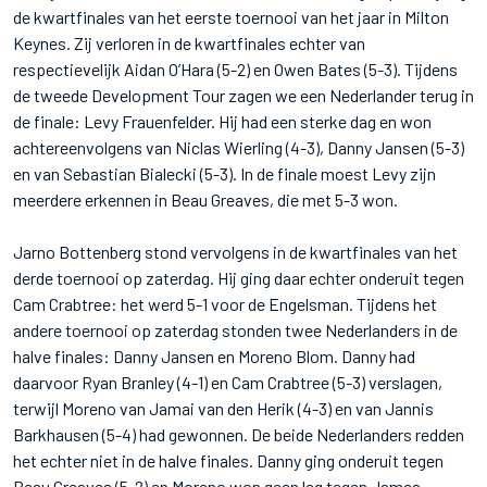
de kwartfinales van het eerste toernooi van het jaar in Milton
Keynes. Zij verloren in de kwartfinales echter van
respectievelijk Aidan O’Hara (5-2) en Owen Bates (5-3). Tijdens
de tweede Development Tour zagen we een Nederlander terug in
de finale: Levy Frauenfelder. Hij had een sterke dag en won
achtereenvolgens van Niclas Wierling (4-3), Danny Jansen (5-3)
en van Sebastian Bialecki (5-3). In de finale moest Levy zijn
meerdere erkennen in Beau Greaves, die met 5-3 won.
Jarno Bottenberg stond vervolgens in de kwartfinales van het
derde toernooi op zaterdag. Hij ging daar echter onderuit tegen
Cam Crabtree: het werd 5-1 voor de Engelsman. Tijdens het
andere toernooi op zaterdag stonden twee Nederlanders in de
halve finales: Danny Jansen en Moreno Blom. Danny had
daarvoor Ryan Branley (4-1) en Cam Crabtree (5-3) verslagen,
terwijl Moreno van Jamai van den Herik (4-3) en van Jannis
Barkhausen (5-4) had gewonnen. De beide Nederlanders redden
het echter niet in de halve finales. Danny ging onderuit tegen
Beau Greaves (5-2) en Moreno won geen leg tegen James