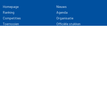
Homepage
Nieuws
Ranking
Agenda
Competities
Organisatie
Toernooien
Officiële stukken
Selectie
Alle onderwerpen
NDB Darts
Kennisbank
KENNISBANK
CONTACT
Dartsport
Nederlandse Darts Bond
NDB Veilige dartsport
Archimedesbaan 7
Gedragsregels
3439 ME Nieuwegein
Reglementen
Dispensatie
030 - 2081 180
info@ndbdarts.nl
Alle onderwerpen