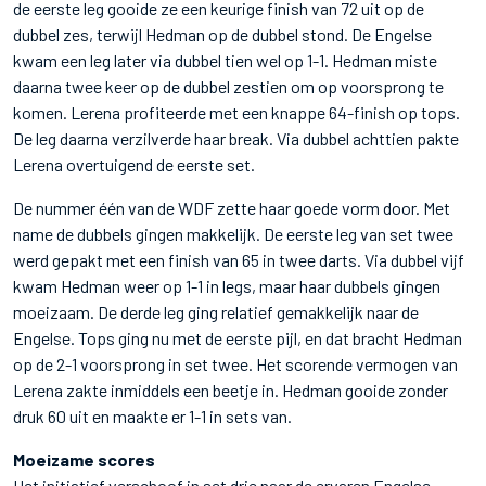
de eerste leg gooide ze een keurige finish van 72 uit op de
dubbel zes, terwijl Hedman op de dubbel stond. De Engelse
kwam een leg later via dubbel tien wel op 1-1. Hedman miste
daarna twee keer op de dubbel zestien om op voorsprong te
komen. Lerena profiteerde met een knappe 64-finish op tops.
De leg daarna verzilverde haar break. Via dubbel achttien pakte
Lerena overtuigend de eerste set.
De nummer één van de WDF zette haar goede vorm door. Met
name de dubbels gingen makkelijk. De eerste leg van set twee
werd gepakt met een finish van 65 in twee darts. Via dubbel vijf
kwam Hedman weer op 1-1 in legs, maar haar dubbels gingen
moeizaam. De derde leg ging relatief gemakkelijk naar de
Engelse. Tops ging nu met de eerste pijl, en dat bracht Hedman
op de 2-1 voorsprong in set twee. Het scorende vermogen van
Lerena zakte inmiddels een beetje in. Hedman gooide zonder
druk 60 uit en maakte er 1-1 in sets van.
Moeizame scores
Het initiatief verschoof in set drie naar de ervaren Engelse.