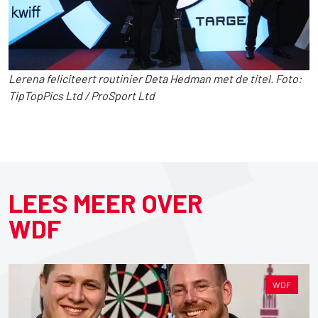
Lerena feliciteert routinier Deta Hedman met de titel. Foto:
TipTopPics Ltd / ProSport Ltd
LEES MEER OVER
WDF
WDF