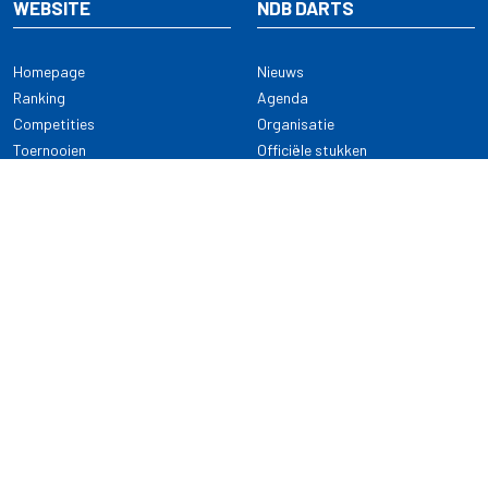
WEBSITE
NDB DARTS
Homepage
Nieuws
Ranking
Agenda
Competities
Organisatie
Toernooien
Officiële stukken
Selectie
Alle onderwerpen
NDB Darts
Kennisbank
KENNISBANK
CONTACT
Dartsport
Nederlandse Darts Bond
NDB Veilige dartsport
Archimedesbaan 7
Gedragsregels
3439 ME Nieuwegein
Reglementen
Dispensatie
030 - 2081 180