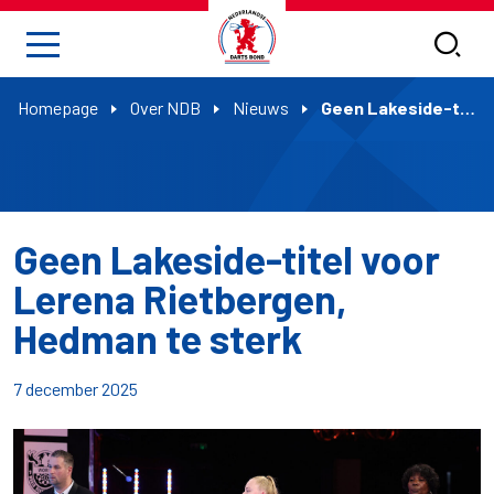
Homepage
Over NDB
Nieuws
Geen Lakeside-titel voor Lerena Rietbergen, Hedman te sterk
Geen Lakeside-titel voor
Lerena Rietbergen,
Hedman te sterk
7 december 2025