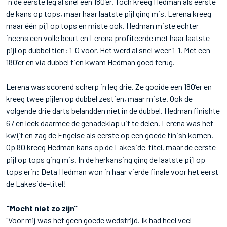
in de eerste leg al snel een 180’er. Toch kreeg Hedman als eerste
de kans op tops, maar haar laatste pijl ging mis. Lerena kreeg
maar één pijl op tops en miste ook. Hedman miste echter
ineens een volle beurt en Lerena profiteerde met haar laatste
pijl op dubbel tien: 1-0 voor. Het werd al snel weer 1-1. Met een
180’er en via dubbel tien kwam Hedman goed terug.
Lerena was scorend scherp in leg drie. Ze gooide een 180’er en
kreeg twee pijlen op dubbel zestien, maar miste. Ook de
volgende drie darts belandden niet in de dubbel. Hedman finishte
67 en leek daarmee de genadeklap uit te delen. Lerena was het
kwijt en zag de Engelse als eerste op een goede finish komen.
Op 80 kreeg Hedman kans op de Lakeside-titel, maar de eerste
pijl op tops ging mis. In de herkansing ging de laatste pijl op
tops erin: Deta Hedman won in haar vierde finale voor het eerst
de Lakeside-titel!
"Mocht niet zo zijn"
"Voor mij was het geen goede wedstrijd. Ik had heel veel