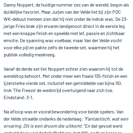
Danny Noppert, de huidige nummer zes van de wereld, begon als
duidelijke favoriet. Maar Jurjen van der Velde liet bij zijn PDC
WK-debuut meteen zien dat hij niet onder de indruk was. De 23-
jarige Fries brak zijn ervaren landgenoot direct in de eerste leg
met een knappe finish en speelde met lef, passie en zichtbaar
emotie. De spanning was voelbaar, maar Van der Velde vocht
voor elke pijl en pakte zelfs de tweede set, waarmee hij het
publiek volledig meekreeg.
Vanaf de derde set liet Noppert echter zien waarom hij tot de
wereldtop behoort. Met onder meer een fraaie 135-finish en een
ijzersterke vierde set, inclusief een gemiddelde van bijna 110,
trok ‘The Freeze’ de wedstrijd overtuigend naar zich toe.
Eindstand: 3-1.
Na afloop was er vooral bewondering voor beide spelers. Van
der Velde straalde ondanks de nederlaag:
“Fantastisch, wat een
ervaring. Dit is een droom die uitkomt.”
En dat gevoel werd
gedeeld door veel dartsliefhebbers: het WK-podium kreeg er