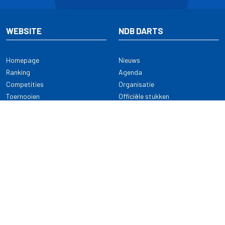
WEBSITE
NDB DARTS
Homepage
Nieuws
Ranking
Agenda
Competities
Organisatie
Toernooien
Officiële stukken
Selectie
Alle onderwerpen
NDB Darts
Kennisbank
KENNISBANK
CONTACT
Dartsport
Nederlandse Darts Bond
NDB Veilige dartsport
Archimedesbaan 7
Gedragsregels
3439 ME Nieuwegein