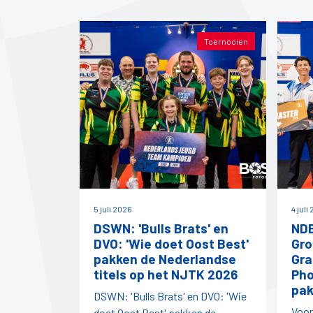
Toernooien
5 juli 2026
4 juli
DSWN: 'Bulls Brats' en
NDB
DVO: 'Wie doet Oost Best'
Gro
pakken de Nederlandse
Gra
titels op het NJTK 2026
Pho
pak
DSWN: 'Bulls Brats' en DVO: 'Wie
Voor
doet Oost Best' pakken de