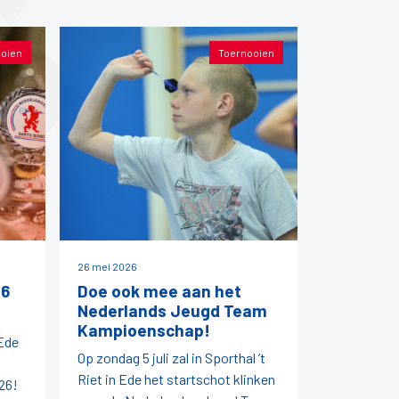
oien
Toernooien
26 mei 2026
26
Doe ook mee aan het
Nederlands Jeugd Team
Kampioenschap!
 Ede
Op zondag 5 juli zal in Sporthal ’t
Riet in Ede het startschot klinken
26!