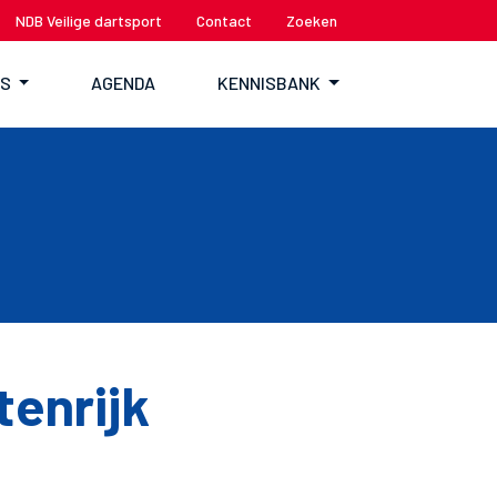
NDB Veilige dartsport
Contact
Zoeken
TS
AGENDA
KENNISBANK
tenrijk