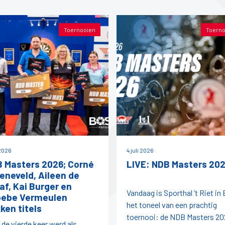
Toernooien
Toerno
 2026
4 juli 2026
 Masters 2026; Corné
LIVE: NDB Masters 20
eneveld, Aileen de
af, Kai Burger en
Vandaag is Sporthal ’t Riet in
ebe Vermeulen
het toneel van een prachtig
ken titels
toernooi: de NDB Masters 20
 de vierde keer werd als