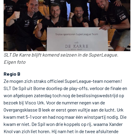
SLT De Karre blijft komend seizoen in de SuperLeague.
Eigen foto
Regio B
Ze mogen zich straks officieel SuperLeague-team noemen!
SLT De Spil uit Borne doorliep de play-offs, verloor de finale en
won afgelopen zaterdag toch nog de beslissingswedstrijd op
bezoek bij Visco Urk. Voor de nummer negen van de
Overgangsklasse B leek er eerst geen vuiltje aan de lucht. Urk
kwam met 5-1 voor en had nog maar één winstpartij nodig. Die
kwam er niet. De Spil won drie koppels op rij, waarna Xander
Knol van zich liet horen. Hij nam het in de twee afsluitende