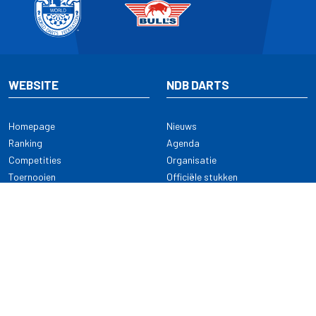
WEBSITE
NDB DARTS
Homepage
Nieuws
Ranking
Agenda
Competities
Organisatie
Toernooien
Officiële stukken
Selectie
Alle onderwerpen
NDB Darts
Kennisbank
KENNISBANK
CONTACT
Dartsport
Nederlandse Darts Bond