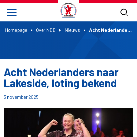
Homepage
Over NDB
Nieuws
Acht Nederlanders naar Lakeside, loting bekend
Acht Nederlanders naar
Lakeside, loting bekend
3 november 2025