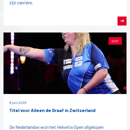
zijn carrière.
WDF
8 juni 2026
Titel voor Aileen de Graaf in Zwitserland
De Nederlandse won het Helvetia Open afgelopen