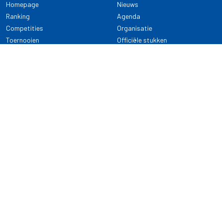
Homepage
Nieuws
Ranking
Agenda
Competities
Organisatie
Toernooien
Officiële stukken
Selectie
Alle onderwerpen
NDB Darts
Kennisbank
KENNISBANK
CONTACT
Dartsport
Nederlandse Darts Bond
NDB Veilige dartsport
Archimedesbaan 7
Gedragsregels
3439 ME Nieuwegein
Reglementen
Dispensatie
030 - 2081 180
info@ndbdarts.nl
Alle onderwerpen