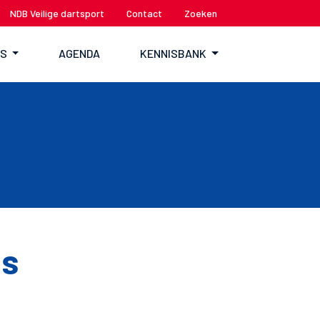
NDB Veilige dartsport
Contact
Zoeken
TS
AGENDA
KENNISBANK
ms