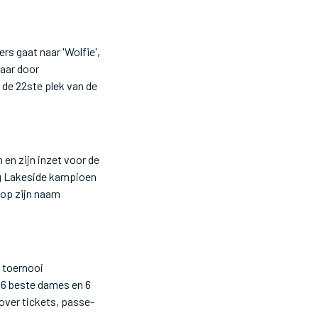
rs gaat naar 'Wolfie',
jaar door
 de 22ste plek van de
 en zijn inzet voor de
ig Lakeside kampioen
 op zijn naam
t toernooi
, 6 beste dames en 6
 over tickets, passe-