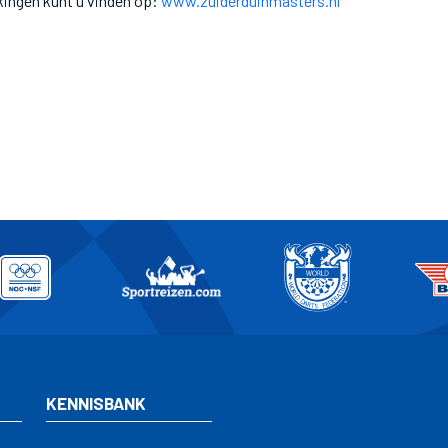
kingen kunt u vinden op:
www.zuiderduinmasters.nl
KENNISBANK