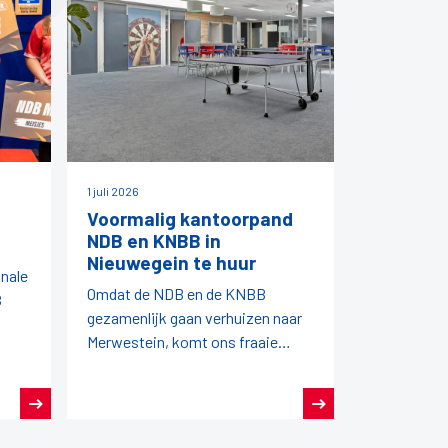
1 juli 2026
Voormalig kantoorpand
NDB en KNBB in
Nieuwegein te huur
onale
Omdat de NDB en de KNBB
B
gezamenlijk gaan verhuizen naar
Merwestein, komt ons fraaie
kantoorpand vrij.