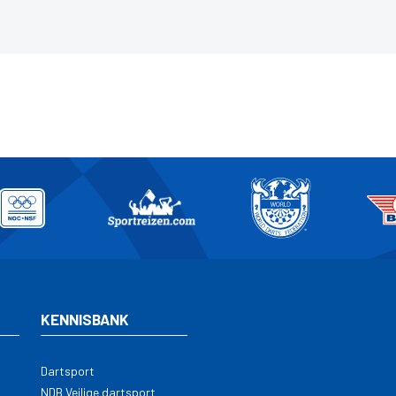
KENNISBANK
Dartsport
NDB Veilige dartsport