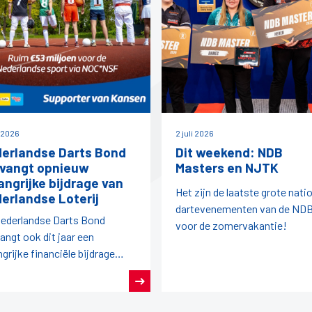
i 2026
2 juli 2026
erlandse Darts Bond
Dit weekend: NDB
vangt opnieuw
Masters en NJTK
angrijke bijdrage van
Het zijn de laatste grote nati
erlandse Loterij
dartevenementen van de ND
ederlandse Darts Bond
voor de zomervakantie!
angt ook dit jaar een
ngrijke financiële bijdrage
it de afdracht van
rlandse Loterij aan de
rlandse sport.