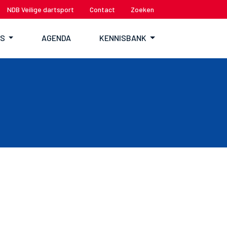
NDB Veilige dartsport
Contact
Zoeken
TS
AGENDA
KENNISBANK