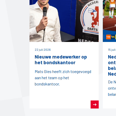
22 juli 2026
15 jul
Nieuwe medewerker op
Ned
het bondskantoor
ont
bel
Mats Gies heeft zich toegevoegd
Ned
aan het team op het
De N
bondskantoor.
ontv
bela
vanu
Nede
Nede