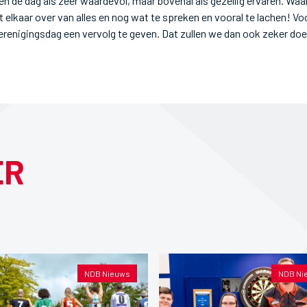
n de dag als zeer waardevol, maar bovenal als gezellig ervaren. Waar
elkaar over van alles en nog wat te spreken en vooral te lachen! Vo
renigingsdag een vervolg te geven. Dat zullen we dan ook zeker doe
ER
NDB Nieuws
NDB Ni