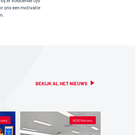
bij er voldoende tijd
or ons een motivatie
n.
BEKIJK AL HET NIEUWS
euws
NDB Nieuws