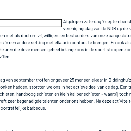
Afgelopen zaterdag 7 september s
verenigingsdag van de NDB op de ka
n met als doel om vrijwilligers en bestuurders van onze aangeslot
 in een andere setting met elkaar in contact te brengen. En ook als 
le uren die deze mensen geheel belangeloos in de sport stoppen zon
illen.
dag van september troffen ongeveer 25 mensen elkaar in Biddinghui
ronken hadden, stortten we ons in het actieve deel van de dag. Een 
schieten, handboog schieten en klein kaliber schieten - waarbij toch
eft zeer begenadigde talenten onder ons hebben. Na deze activiteit
oortreffelijke barbecue.