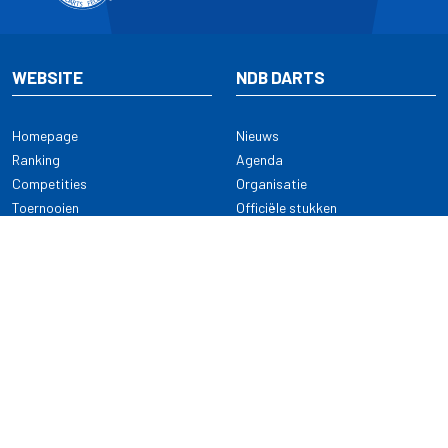
WEBSITE
NDB DARTS
Homepage
Nieuws
Ranking
Agenda
Competities
Organisatie
Toernooien
Officiële stukken
Selectie
Alle onderwerpen
NDB Darts
Kennisbank
KENNISBANK
CONTACT
Dartsport
Nederlandse Darts Bond
NDB Veilige dartsport
Archimedesbaan 7