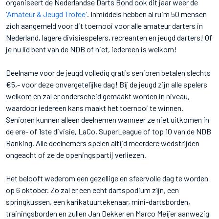
organiseert de Nederlandse Darts Bond ook dit jaar weer de
'Amateur & Jeugd Trofee'
. Inmiddels hebben al ruim 50 mensen
zich aangemeld voor dit toernooi voor alle amateur darters in
Nederland, lagere divisiespelers, recreanten en jeugd darters! Of
je nu lid bent van de NDB of niet, iedereen is welkom!
Deelname voor de jeugd volledig gratis senioren betalen slechts
€5,- voor deze onvergetelijke dag! Bij de jeugd zijn alle spelers
welkom en zal er onderscheid gemaakt worden in niveau,
waardoor iedereen kans maakt het toernooi te winnen.
Senioren kunnen alleen deelnemen wanneer ze niet uitkomen in
de ere- of 1ste divisie, LaCo, SuperLeague of top 10 van de NDB
Ranking. Alle deelnemers spelen altijd meerdere wedstrijden
ongeacht of ze de openingspartij verliezen.
Het belooft wederom een gezellige en sfeervolle dag te worden
op 6 oktober. Zo zal er een echt dartspodium zijn, een
springkussen, een karikatuurtekenaar, mini-dartsborden,
trainingsborden en zullen Jan Dekker en Marco Meijer aanwezig