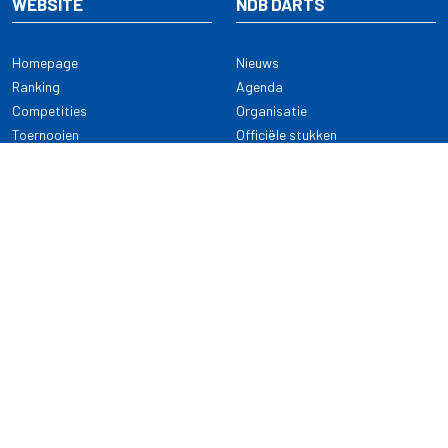
WEBSITE
NDB DARTS
Homepage
Nieuws
Ranking
Agenda
Competities
Organisatie
Toernooien
Officiële stukken
Selectie
Alle onderwerpen
NDB Darts
Kennisbank
KENNISBANK
CONTACT
Dartsport
Nederlandse Darts Bond
NDB Veilige dartsport
Archimedesbaan 7
Gedragsregels
3439 ME Nieuwegein
Reglementen
Dispensatie
030 - 2081 180