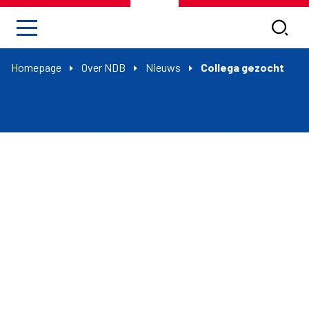
Homepage
Over NDB
Nieuws
Collega gezocht
Werken binnen de
dartssport iets
voor jou en op zoek naar een nieuwe uitdagende baan? De NDB
is voor haar bondsbureau in Rijswijk op zoek naar