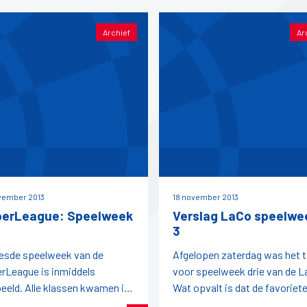
Archief
Ar
vember 2013
18 november 2013
erLeague: Speelweek
Verslag LaCo speelwe
3
esde speelweek van de
Afgelopen zaterdag was het t
rLeague is inmiddels
voor speelweek drie van de L
eeld. Alle klassen kwamen in
Wat opvalt is dat de favoriet
e.HoofdklasseDrie van de vier
voorafgaande aan de wedstri