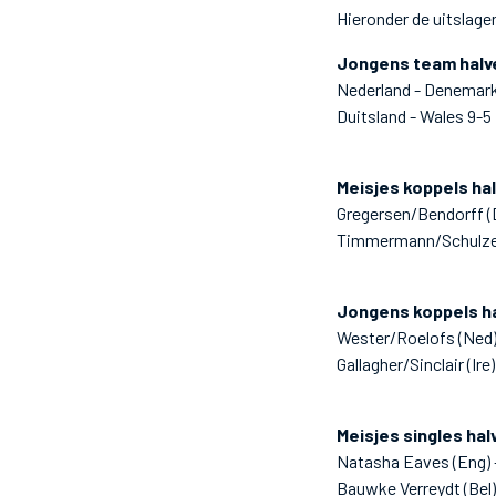
Hieronder de uitslage
Jongens team halve
Nederland - Denemark
Duitsland - Wales 9-5
Meisjes koppels hal
Gregersen/Bendorff (D
Timmermann/Schulze -
Jongens koppels ha
Wester/Roelofs (Ned)
Gallagher/Sinclair (Ir
Meisjes singles hal
Natasha Eaves (Eng) -
Bauwke Verreydt (Bel)