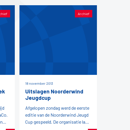
chief
Archief
18 november 2013
ek
Uitslagen Noorderwind
Jeugdcup
ijd
Afgelopen zondag werd de eerste
aCo.
editie van de Noorderwind Jeugd
en
Cup gespeeld. De organisatie lag
jden
in handen van de FDB en zij zetten