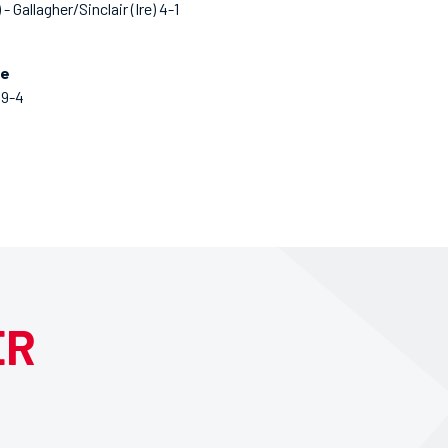
 Gallagher/Sinclair (Ire) 4-1
le
 9-4
ER