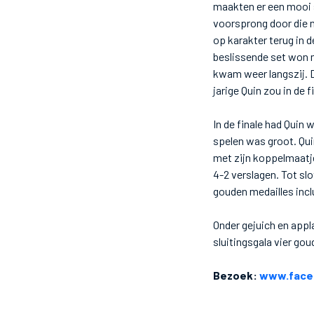
maakten er een mooi 
voorsprong door die m
op karakter terug in 
beslissende set won m
kwam weer langszij. De
jarige Quin zou in de
In de finale had Quin
spelen was groot. Qui
met zijn koppelmaatje
4-2 verslagen. Tot sl
gouden medailles incl
Onder gejuich en appl
sluitingsgala vier g
Bezoek:
www.face