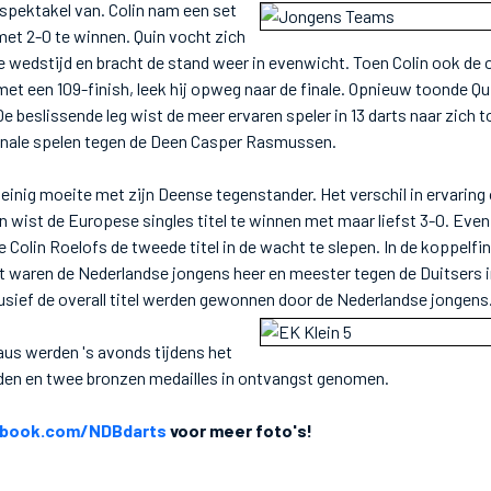
spektakel van. Colin nam een set
et 2-0 te winnen. Quin vocht zich
de wedstijd en bracht de stand weer in evenwicht. Toen Colin ook de
et een 109-finish, leek hij opweg naar de finale. Opnieuw toonde Qu
 beslissende leg wist de meer ervaren speler in 13 darts naar zich to
 finale spelen tegen de Deen Casper Rasmussen.
 weinig moeite met zijn Deense tegenstander. Het verschil in ervarin
n wist de Europese singles titel te winnen met maar liefst 3-0. Even
 Colin Roelofs de tweede titel in de wacht te slepen. In de koppelfi
ot waren de Nederlandse jongens heer en meester tegen de Duitsers in
usief de overall titel werden gewonnen door de Nederlandse jongens
aus werden 's avonds tijdens het
ouden en twee bronzen medailles in ontvangst genomen.
book.com/NDBdarts
voor meer foto's!