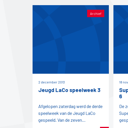
Archief
2 december 2013
18 no
Jeugd LaCo speelweek 3
Sup
6
Afgelopen zaterdag werd de derde
De z
speelweek van de Jeugd LaCo
Supe
gespeeld. Van de zeven
gesp
deelnemende teams kwam alleen
acti