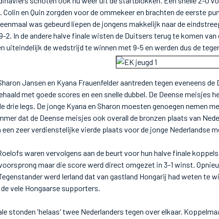
inaviërs schoten ook nu weer uit de startblokken. Een snelle 2-0 v
. Colin en Quin zorgden voor de ommekeer en brachten de eerste pu
 eenmaal was gebeurd liepen de jongens makkelijk naar de eindstre
2. In de andere halve finale wisten de Duitsers terug te komen van
en uiteindelijk de wedstrijd te winnen met 9-5 en werden dus de teg
.
haron Jansen en Kyana Frauenfelder aantreden tegen eveneens de 
ehaald met goede scores en een snelle dubbel. De Deense meisjes he
e drie legs. De jonge Kyana en Sharon moesten genoegen nemen me
ammer dat de Deense meisjes ook overall de bronzen plaats van Nede
 een zeer verdienstelijke vierde plaats voor de jonge Nederlandse m
Roelofs waren vervolgens aan de beurt voor hun halve finale koppels
oorsprong maar die score werd direct omgezet in 3-1 winst. Opnie
 Tegenstander werd Ierland dat van gastland Hongarij had weten te wi
n de vele Hongaarse supporters.
inale stonden 'helaas' twee Nederlanders tegen over elkaar. Koppelma