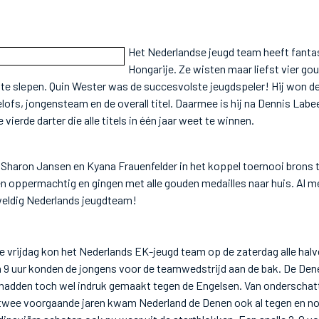
Het Nederlandse jeugd team heeft fanta
Hongarije. Ze wisten maar liefst vier g
 te slepen. Quin Wester was de succesvolste jeugdspeler! Hij won de
ofs, jongensteam en de overall titel. Daarmee is hij na Dennis Labe
vierde darter die alle titels in één jaar weet te winnen.
 Sharon Jansen en Kyana Frauenfelder in het koppel toernooi brons 
 oppermachtig en gingen met alle gouden medailles naar huis. Al me
weldig Nederlands jeugdteam!
 vrijdag kon het Nederlands EK-jeugd team op de zaterdag alle halv
 9 uur konden de jongens voor de teamwedstrijd aan de bak. De Den
 hadden toch wel indruk gemaakt tegen de Engelsen. Van onderschat
twee voorgaande jaren kwam Nederland de Denen ook al tegen en noo