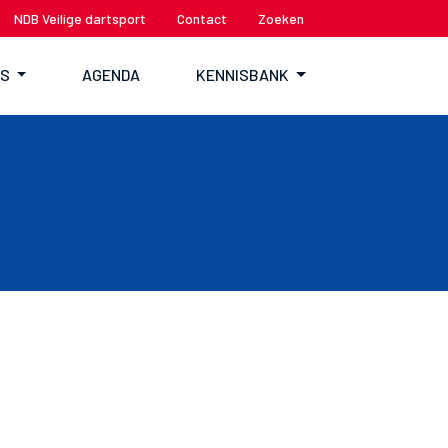
NDB Veilige dartsport
Contact
Zoeken
TS
AGENDA
KENNISBANK