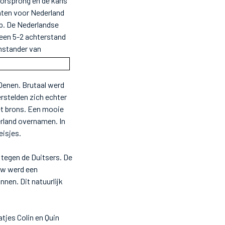
oorsprong en de kans
nten voor Nederland
ep. De Nederlandse
 een 5-2 achterstand
enstander van
Denen. Brutaal werd
rstelden zich echter
t brons. Een mooie
rland overnamen. In
eisjes.
 tegen de Duitsers. De
uw werd een
nnen. Dit natuurlijk
atjes Colin
en Quin