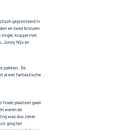
stisch gepresteerd in
ouden en twee bronzen
 single, koppel met
e, Jonny Nijs en
te pakken.
De
t al een fantastische
e finale plaatsen gaan
en waren de
ting was dus zeker
it ging het