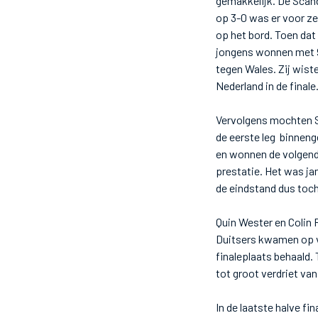
gemakkelijk. De Scand
op 3-0 was er voor ze
op het bord. Toen dat
jongens wonnen met 9-
tegen Wales. Zij wist
Nederland in de finale
Vervolgens mochten S
de eerste leg binneng
en wonnen de volgend
prestatie. Het was j
de eindstand dus toch
Quin Wester en Colin 
Duitsers kwamen op v
finaleplaats behaald.
tot groot verdriet va
In de laatste halve f