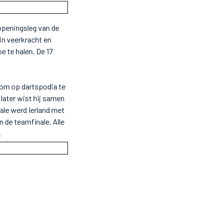
 openingsleg van de
in veerkracht en
e te halen. De 17
g om op dartspodia te
 later wist hij samen
nale werd Ierland met
 de teamfinale. Alle
.