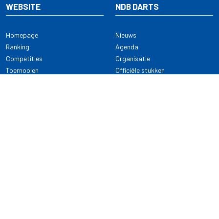
WEBSITE
NDB DARTS
Homepage
Nieuws
Ranking
Agenda
Competities
Organisatie
Toernooien
Officiële stukken
Selectie
Alle onderwerpen
NDB Darts
Kennisbank
KENNISBANK
CONTACT
Dartsport
Nederlandse Darts Bond
NDB Veilige dartsport
Archimedesbaan 7
Gedragsregels
3439 ME Nieuwegein
Reglementen
Dispensatie
030 - 2081 180