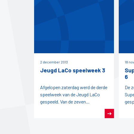
2 december 2013
18 no
Jeugd LaCo speelweek 3
Sup
6
Afgelopen zaterdag werd de derde
De z
speelweek van de Jeugd LaCo
Supe
gespeeld. Van de zeven
gesp
deelnemende teams kwam alleen
acti
de RDB-1 niet in actie.Het tweede
weds
team
gelij