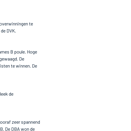
 overwinningen te
 de DVK.
dames B poule. Hoge
r gewaagd. De
wisten te winnen. De
leek de
vooraf zeer spannend
FDB. De DBA won de