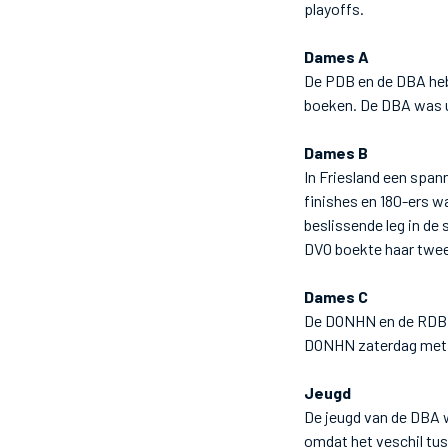
playoffs.
Dames A
De PDB en de DBA heb
boeken. De DBA was u
Dames B
In Friesland een spa
finishes en 180-ers w
beslissende leg in de
DVO boekte haar twee
Dames C
De DONHN en de RDB st
DONHN zaterdag met 7
Jeugd
De jeugd van de DBA 
omdat het veschil tu