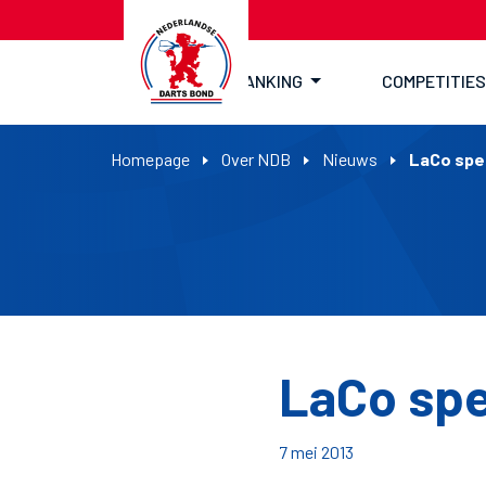
RANKING
COMPETITIES
Homepage
Over NDB
Nieuws
LaCo spe
LaCo spe
7 mei 2013