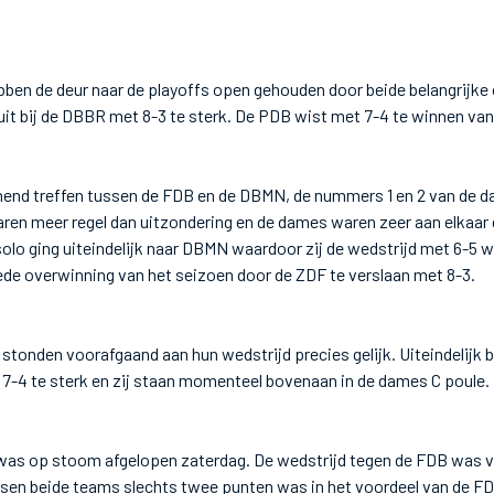
ben de deur naar de playoffs open gehouden door beide belangrijke
it bij de DBBR met 8-3 te sterk. De PDB wist met 7-4 te winnen van
nnend treffen tussen de FDB en de DBMN, de nummers 1 en 2 van de 
aren meer regel dan uitzondering en de dames waren zeer aan elkaa
 solo ging uiteindelijk naar DBMN waardoor zij de wedstrijd met 6-5 
de overwinning van het seizoen door de ZDF te verslaan met 8-3.
onden voorafgaand aan hun wedstrijd precies gelijk. Uiteindelijk b
-4 te sterk en zij staan momenteel bovenaan in de dames C poule.
was op stoom afgelopen zaterdag. De wedstrijd tegen de FDB was 
ssen beide teams slechts twee punten was in het voordeel van de 