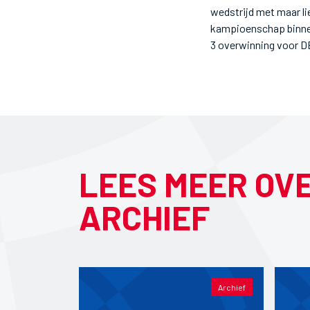
wedstrijd met maar li
kampioenschap binnen 
3 overwinning voor
LEES MEER OV
ARCHIEF
Archief