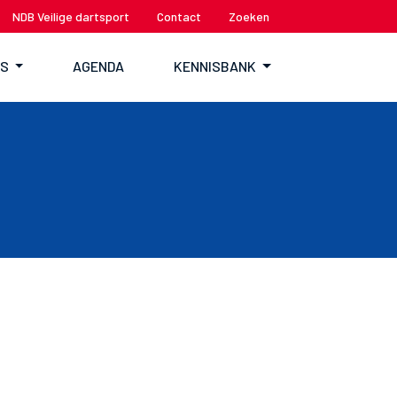
NDB Veilige dartsport
Contact
Zoeken
TS
AGENDA
KENNISBANK