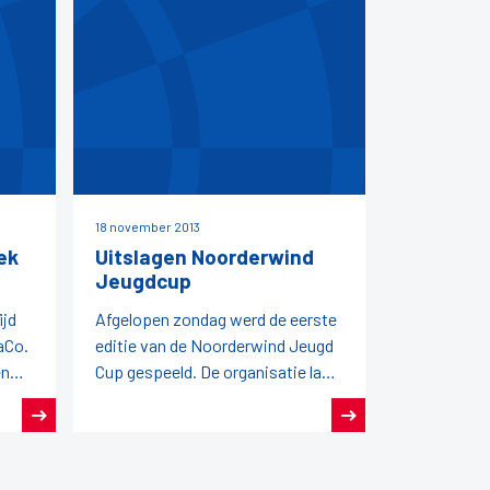
18 november 2013
ek
Uitslagen Noorderwind
Jeugdcup
ijd
Afgelopen zondag werd de eerste
aCo.
editie van de Noorderwind Jeugd
en
Cup gespeeld. De organisatie lag
jden
in handen van de FDB en zij zetten
een succesvolle eerste