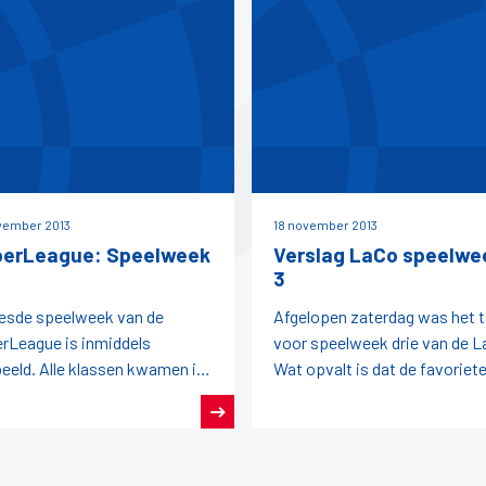
vember 2013
18 november 2013
erLeague: Speelweek
Verslag LaCo speelwe
3
esde speelweek van de
Afgelopen zaterdag was het t
rLeague is inmiddels
voor speelweek drie van de L
eeld. Alle klassen kwamen in
Wat opvalt is dat de favoriet
e.HoofdklasseDrie van de vier
voorafgaande aan de wedstri
trijden eindigden in een
niet altijd de winst
kspel.