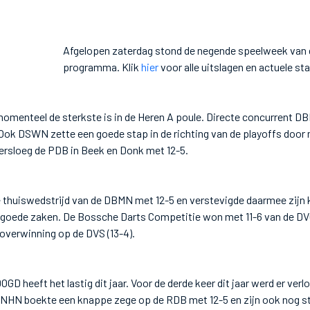
Afgelopen zaterdag stond de negende speelweek van 
programma. Klik
hier
voor alle uitslagen en actuele st
momenteel de sterkste is in de Heren A poule. Directe concurrent D
 Ook DSWN zette een goede stap in de richting van de playoffs door 
ersloeg de PDB in Beek en Donk met 12-5.
thuiswedstrijd van de DBMN met 12-5 en verstevigde daarmee zijn 
goede zaken. De Bossche Darts Competitie won met 11-6 van de DV
 overwinning op de DVS (13-4).
 heeft het lastig dit jaar. Voor de derde keer dit jaar werd er verl
NHN boekte een knappe zege op de RDB met 12-5 en zijn ook nog st