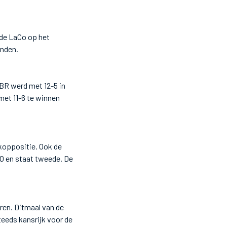
de LaCo op het
anden.
BBR werd met 12-5 in
met 11-6 te winnen
koppositie. Ook de
O en staat tweede. De
oren. Ditmaal van de
eeds kansrijk voor de