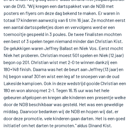
van de DVO. "Wij kregen een dartspakket van de NDB met
posters en flyers om deze dag bekend te maken. Er waren in
totaal 17 kinderen aanwezig van 6 t/m 16 jaar. Ze mochten eerst
een aantal dartsspelletjes doen en vervolgens werd er een
toernooitje gespeeld in 3 poules. De twee finalisten mochten
een best of 3 spelen tegen niemand minder dan Christian Kist.
De gelukkigen waren Jeffrey Ballast en Niek Vos. Eerst mocht
Niek het proberen. Christian moest 501 spelen en Niek (12 jaar)
begon op 201. Christian wist met 2-0 te winnen dankzij een
180+148 finish. Daarna was het de beurt aan Jeffrey (13 jaar) en
hij begon vanaf 301 en wist een leg af te snoepen van de oud
Lakeside kampioen. Ook in deze wedstrijd gooide Christian een
180 en won alsnog met 2-1. Tegen 16.15 uur was het hele
gebeuren afgelopen en kregen alle kinderen een presentje welke
door de NDB beschikbaar was gesteld. Het was een geweldige
middag. Daarvoor bedanken wij de NDB en hopen wij dat, er
door deze promotie, vele kinderen gaan darten. Het is een goed
initiatief om het darten te promoten." aldus Dinand Kist.