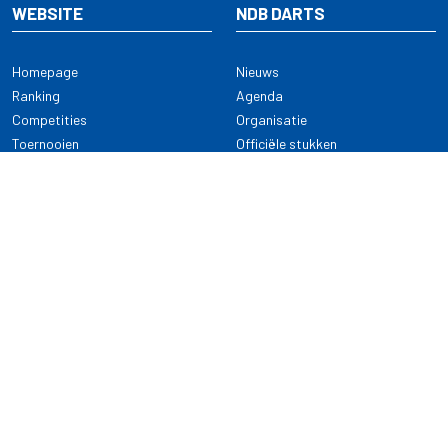
WEBSITE
NDB DARTS
Homepage
Nieuws
Ranking
Agenda
Competities
Organisatie
Toernooien
Officiële stukken
Selectie
Alle onderwerpen
NDB Darts
Kennisbank
KENNISBANK
CONTACT
Dartsport
Nederlandse Darts Bond
NDB Veilige dartsport
Archimedesbaan 7
Gedragsregels
3439 ME Nieuwegein
Reglementen
Dispensatie
030 - 2081 180