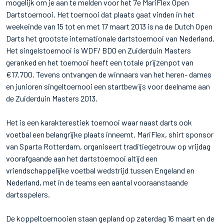
mogelijk om je aan te melden voor het 7e MariFlex Open
Dartstoernooi. Het toernooi dat plaats gaat vinden in het
weekeinde van 15 tot en met 17 maart 2013 is na de Dutch Open
Darts het grootste internationale dartstoernooi van Nederland.
Het singelstoernooi is WDF/ BDO en Zuiderduin Masters
geranked en het toernooi heeft een totale prijzenpot van
€17.700. Tevens ontvangen de winnaars van het heren- dames
en junioren singeltoernooi een startbewijs voor deelname aan
de Zuiderduin Masters 2013.
Het is een karakterestiek toernooi waar naast darts ook
voetbal een belangrijke plaats inneemt. MariFlex, shirt sponsor
van Sparta Rotterdam, organiseert traditiegetrouw op vrijdag
voorafgaande aan het dartstoernooi altijd een
vriendschappelijke voetbal wedstrijd tussen Engeland en
Nederland, met in de teams een aantal vooraanstaande
dartsspelers.
De koppeltoernooien staan gepland op zaterdag 16 maart en de