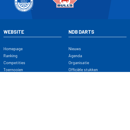
WEBSITE
NDB DARTS
Homepage
Nieuws
Ranking
Agenda
Competities
Organisatie
Toernooien
Officiële stukken
Selectie
Alle onderwerpen
NDB Darts
Kennisbank
KENNISBANK
CONTACT
Dartsport
Nederlandse Darts Bond