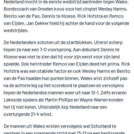
Nederland mocht in de eerste wedstrijd aantreden tegen Wales.
Bondscoach van Onselen koos voor het cinqtet Wesley Harms,
Benito van de Pas, Dennis te Kloese, Rick Hofstra en Remco
van Eijden. Jan Dekker hield hij achter de hand voor de volgende
wedstrijden.
De Nederlanders schoten uit de startblokken. Uiterst scherp
liepen ze naar een 7-0 voorsprong. Aan debutant Dennis te
Kloese was niet te zien dat hij voor zijn eerst voor zijn land
speelde. Ook herintreder Remco van Eijden deed het prima. Rick
Hofstra was een stabiele factor en ook Wesley Harms en Benito
van de Pas haalden hun punten binnen. Wales wist zichzelf pas
na de achtste leg op het scorebord te plaatsen en vervolgens
liepen de Nederlandse mannen weer uit naar 12-1. Zelfs ervaren
Lakeside spelers als Martin Phillips en Wayne Warren konden
het tij niet keren. Uiteindelijk liep Nederland naar een
overtuigende 21-4 winst.
De mannen uit Wales wisten vervolgens wel Schotland te
verslaan in een spannende strijd met 13-12 na een beslissende