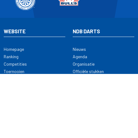
WEBSITE
NDB DARTS
Homepage
Nieuws
Ranking
Agenda
Competities
Organisatie
Toernooien
Officiële stukken
Selectie
Alle onderwerpen
NDB Darts
Kennisbank
KENNISBANK
CONTACT
Dartsport
Nederlandse Darts Bond