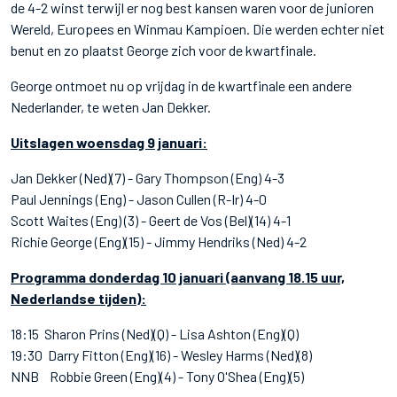
de 4-2 winst terwijl er nog best kansen waren voor de junioren
Wereld, Europees en Winmau Kampioen. Die werden echter niet
benut en zo plaatst George zich voor de kwartfinale.
George ontmoet nu op vrijdag in de kwartfinale een andere
Nederlander, te weten Jan Dekker.
Uitslagen woensdag 9 januari:
Jan Dekker (Ned)(7) - Gary Thompson (Eng) 4-3
Paul Jennings (Eng) - Jason Cullen (R-Ir) 4-0
Scott Waites (Eng) (3) - Geert de Vos (Bel)(14) 4-1
Richie George (Eng)(15) - Jimmy Hendriks (Ned) 4-2
Programma donderdag 10 januari (aanvang 18.15 uur,
Nederlandse tijden):
18:15 Sharon Prins (Ned)(Q) - Lisa Ashton (Eng)(Q)
19:30 Darry Fitton (Eng)(16) - Wesley Harms (Ned)(8)
NNB Robbie Green (Eng)(4) - Tony O'Shea (Eng)(5)