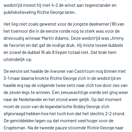
wedstrijd moest hij met 4-2 de winst aan tegenstander en
publiekslieveling Richie George laten.
Het liep niet zoals gewenst voor de jongste deelnemer (18) van
het toernooi die in de eerste ronde nog te sterk was voor de
drievoudig winnaar Martin Adams. Deze wedstrijd was Jimmy
de favoriet en dat gaf de nodige druk. Hij miste teveel dubbels
en zowel de dubbel 16 als 8 liepen totaal niet. Dat brak hem
uiteindelijk op.
De eerste set haalde de inwoner van Castricum nog binnen met
3-1 maar daarna knokte Richie George zich in de wedstrijd en
haalde erg rap de volgende twee sets naar zich toe door zes van
de zeven legs te winnen. Een zenuwachtige vierde set ging weer
naar de Nederlander en het stond weer gelijk. Op dat moment
moet de zoon van de legandarische Bobby George zich
afgevraagd hebben hoe het toch kon dat het slechts 2-2 stond.
De gemiddelden lagen op dat moment veel hoger voor de
Engelsman. Na de tweede pauze stoomde Richie George naar