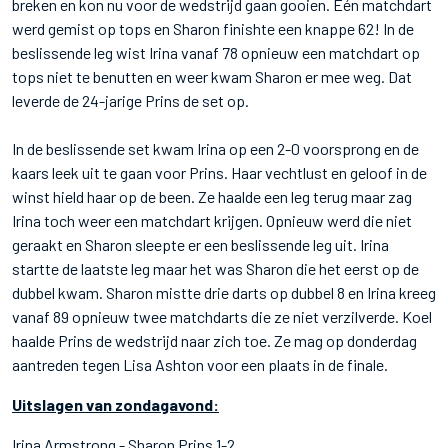
breken en kon nu voor de wedstrijd gaan gooien. Eén matchdart
werd gemist op tops en Sharon finishte een knappe 62! In de
beslissende leg wist Irina vanaf 78 opnieuw een matchdart op
tops niet te benutten en weer kwam Sharon er mee weg. Dat
leverde de 24-jarige Prins de set op.
In de beslissende set kwam Irina op een 2-0 voorsprong en de
kaars leek uit te gaan voor Prins. Haar vechtlust en geloof in de
winst hield haar op de been. Ze haalde een leg terug maar zag
Irina toch weer een matchdart krijgen. Opnieuw werd die niet
geraakt en Sharon sleepte er een beslissende leg uit. Irina
startte de laatste leg maar het was Sharon die het eerst op de
dubbel kwam. Sharon mistte drie darts op dubbel 8 en Irina kreeg
vanaf 89 opnieuw twee matchdarts die ze niet verzilverde. Koel
haalde Prins de wedstrijd naar zich toe. Ze mag op donderdag
aantreden tegen Lisa Ashton voor een plaats in de finale.
Uitslagen van zondagavond:
Irina Armstrong - Sharon Prins 1-2