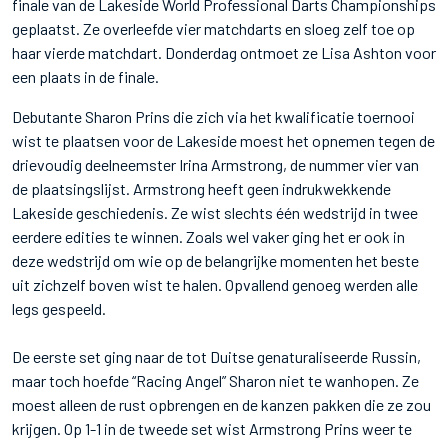
finale van de Lakeside World Professional Darts Championships
geplaatst. Ze overleefde vier matchdarts en sloeg zelf toe op
haar vierde matchdart. Donderdag ontmoet ze Lisa Ashton voor
een plaats in de finale.
Debutante Sharon Prins die zich via het kwalificatie toernooi
wist te plaatsen voor de Lakeside moest het opnemen tegen de
drievoudig deelneemster Irina Armstrong, de nummer vier van
de plaatsingslijst. Armstrong heeft geen indrukwekkende
Lakeside geschiedenis. Ze wist slechts één wedstrijd in twee
eerdere edities te winnen. Zoals wel vaker ging het er ook in
deze wedstrijd om wie op de belangrijke momenten het beste
uit zichzelf boven wist te halen. Opvallend genoeg werden alle
legs gespeeld.
De eerste set ging naar de tot Duitse genaturaliseerde Russin,
maar toch hoefde “Racing Angel” Sharon niet te wanhopen. Ze
moest alleen de rust opbrengen en de kanzen pakken die ze zou
krijgen. Op 1-1 in de tweede set wist Armstrong Prins weer te