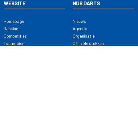
WEBSITE
NDB DARTS
Homepage
Nieuws
Ranking
Agenda
Competities
Organisatie
Toernooien
Officiële stukken
Selectie
Alle onderwerpen
NDB Darts
Kennisbank
KENNISBANK
CONTACT
Dartsport
Nederlandse Darts Bond
NDB Veilige dartsport
Archimedesbaan 7
Gedragsregels
3439 ME Nieuwegein
Reglementen
Dispensatie
030 - 2081 180